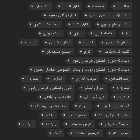
#اقتصاد
#صنعت
اتاق اقتصاد
اتاق ایران
اتاق بازرگانی خراسان رضوی
اتاق بازرگانی مشهد
اتاق خراسان رضوی
اتاق مشهد
احمد اثنی عشری
ارز
اقتصاد ایران
انرژی
بانک مرکزی
بخش خصوصی
تجارت
تجارت خارجی
ترانزیت
تقویم نمایشگاهی
تورم
حسین محمدیان
دبیرخانه شورای گفتگوی خراسان رضوی
دبیرخانه شورای گفتگوی دولت و بخش خصوصی خراسان رضوی
رشد اقتصادی
سرمایه گذاری
شماره 1
شماره 2
شماره 3
شورای گفتگو
شورای گفتگوی خراسان رضوی
صادرات
علی اکبر لبافی
غلامحسین شافعی
غلامحسین مظفری
مالیات
محمدحسین روشنک
محمدرضا توکلی زاده
محمود امتی
معدن
نمایشگاه خارجی
هوش مصنوعی
واردات
کارکنان
کسب و کار
کمیسیون مشترک
گمرک