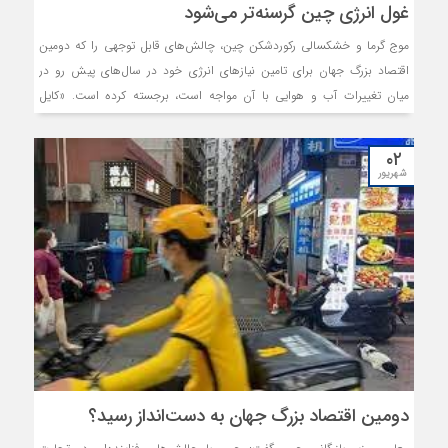
غول انرژی چین گرسنه‌تر می‌شود
موج گرما و خشکسالی رکوردشکن چین، چالش‌های قابل توجهی را که دومین
اقتصاد بزرگ جهان برای تامین نیازهای انرژی خود در سال‌های پیش رو در
میان تغییرات آب و هوایی با آن مواجه است، برجسته کرده است. «کایل
مولین» در گزارش ۷ سپتامبر در الجزیره نوشت، آب و هوای گرم‌تر و خشک‌‌تر،
مصرف انرژی عظیم چین را در سال‌های آینده افزایش می‌‌دهد. این به آن
۰۲
معناست که سیاستگذاران نه تنها نیاز به مدیریت ماهرانه گذار از سوخت‌‌های
شهریور
فسیلی به سمت انرژی سبز دارند، بلکه باید با کمبودهای شبکه انرژی‌‌های
تجدیدپذیر مانند آبی و بادی مقابله کنند. محدودیت‌‌های شبکه انرژی‌‌های
تجدیدپذیر موجود در چین ماه گذشته زمانی آشکار شد که خشکسالی
نیروگاه‌های برق آبی در امتداد رودخانه یانگ تسه را مختل کرد و میلیون‌‌ها
شهروند و کسب‌‌وکار را در جنوب غربی این کشور بدون برق گذاشت.
دومین اقتصاد بزرگ جهان به دست‌انداز رسید؟