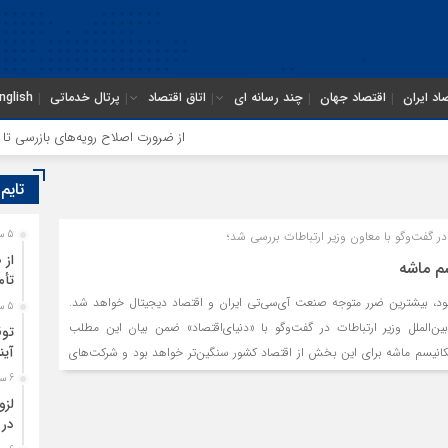
اد ایران
اقتصاد جهان
چند رسانه ای
اتاق اقتصاد
پرتال خدماتی
nglish
از ضرورت اصلاح رویه‌های بازرسی تا لزوم
تایم
در گفت‌وگو با معاون وزیر ارتباطات بررسی شد؛
5 ساعت قبل
از 
تأم
ود، بیشترین ضرر متوجه صنعت آی‌سی‌تی ایران و اقتصاد دیجیتال خواهد شد.
5 ساعت قبل
ن‌الملل وزیر ارتباطات در گفت‌وگو با «دنیای‌اقتصاد» ضمن بیان این مطلب
توق
آین
کانیسم ماشه برای این بخش از اقتصاد کشور سنگین‌تر خواهد بود و شرکت‌های
امل خود را محدود یا قطع می‌کنند. با فعال شدن این مکانیسم، دسترسی به
6 ساعت قبل
، ابزارهای توسعه، تجهیزات شبکه و نیمه‌هادی‌ها سخت‌تر یا غیرممکن می‌شود.
لزو
در 
ر نیز تحریم هستیم، اما مکانیسم ماشه «اثر مضاعف» دارد؛ چون تصمیم شورای