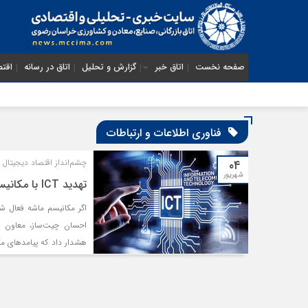
صفحه نخست
اتاق خبر
گزارش و تحلیل
اتاق در رسانه
اقتص
فناوری اطلاعات و ارتباطات
۰۴
چشم‌انداز اقتصاد دیجیتال 
شهریور
تهدید ICT با مکانیسم ماشه
اگر مکانیسم ماشه فعال ش
احسان چیت‌ساز، معاون بی
هشدار داد که پیامدهای م
جهانی و حتی چینی نیز تع
خدمات کلاد، ‌اپلیکیشن‌ها
درحالی‌که ما در حال حاض