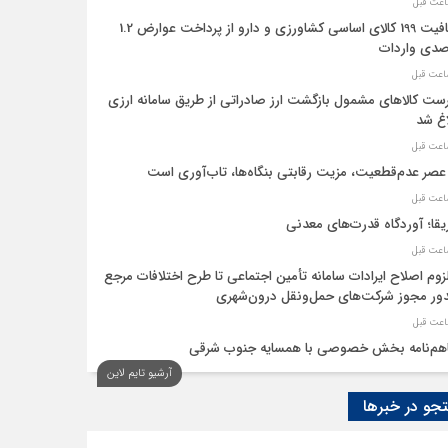
معافیت 199 کالای اساسی کشاورزی و دارو از پرداخت عوارض 1.2
دی واردات
ست کالاهای مشمول بازگشت ارز صادراتی از طریق سامانه ارزی
اغ شد
عصر عدم‌قطعیت، مزیت رقابتی بنگاه‌ها، تاب‌آوری است
یقا؛ آوردگاه قدرت‌های معدنی
لزوم اصلاح ایرادات سامانه تأمین اجتماعی تا طرح اختلافات مرجع
ر مجوز شرکت‌های حمل‌ونقل درون‌شهری
هم‌نامه بخش خصوصی با همسایه جنوب شرقی
آرشیو تایم لاین
 اقتصاد‌ها از هوش مصنوعی
و در خبرها