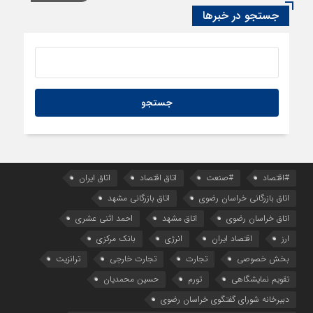
سود اقتصاد‌ها از هوش مصنوعی
جستجو در خبرها
#اقتصاد
#صنعت
اتاق اقتصاد
اتاق ایران
اتاق بازرگانی خراسان رضوی
اتاق بازرگانی مشهد
اتاق خراسان رضوی
اتاق مشهد
احمد اثنی عشری
ارز
اقتصاد ایران
انرژی
بانک مرکزی
بخش خصوصی
تجارت
تجارت خارجی
ترانزیت
تقویم نمایشگاهی
تورم
حسین محمدیان
دبیرخانه شورای گفتگوی خراسان رضوی