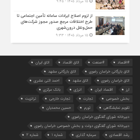
۱۵ مرداد ۱۴۰۵ - ۹:۴۵
از لزوم اصلاح ایرادات سامانه تأمین اجتماعی تا
طرح اختلافات مرجع صدور مجوز شرکت‌های
حمل‌ونقل درون‌شهری
۱۵ مرداد ۱۴۰۵ - ۹:۳۳
#اقتصاد
#صنعت
اتاق اقتصاد
اتاق ایران
اتاق بازرگانی خراسان رضوی
اتاق بازرگانی مشهد
اتاق خراسان رضوی
اتاق مشهد
احمد اثنی عشری
ارز
اقتصاد ایران
انرژی
بانک مرکزی
بخش خصوصی
تجارت
تجارت خارجی
ترانزیت
تقویم نمایشگاهی
تورم
حسین محمدیان
دبیرخانه شورای گفتگوی خراسان رضوی
دبیرخانه شورای گفتگوی دولت و بخش خصوصی خراسان رضوی
رشد اقتصادی
سرمایه گذاری
شماره 1
شماره 2