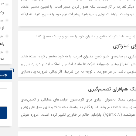
23 ساعت قبل
دیگر نظارت بر کار نیست، بلکه هموار کردن مسیر است. با تعیین مسیر، اعتماد
ردی
درخواست ارتباطات ترکیبی، می‌توانید پیشرفت تیم خود را تسریع کنید، نه اینکه
1 روز قبل
از 
مان‌ها باید بتوانند منابع و مدیران خود را همسو و چابک بسیج کنند
1 روز قبل
راه
ای استراتژی
1 روز قبل
یگری در سال‌های اخیر، ذهن مدیران اجرایی را به خود مشغول کرده است؛ شاید
اخت
ش استراتژی‌های جسورانه شرکت‌ها مانند ادغام و تملک، ابداع دوباره بازار و
1 روز قبل
عی باشد. در هر صورت، با توجه به این شرایط، اگر زمانی ضرورت پیاده‌سازی
جستج
تمد
‌شده است، اکنون همان زمان است.
1 روز قبل
 هم‌افزای تصمیم‌گیری
مصو
ی عمدتا به‌عنوان ابزاری برای اتوماسیون فرآیندهای عملیاتی و تحلیل‌های
توصیفی در لایه‌های میانی سازمان‌ها شناخته می‌شد. اما با گذار به اواسط دهه ۲۰۲۰ و ظهور مدل‌های زبانی
بزرگ (LLMs) و عامل‌های هوشمند (Agentic AI)، پارادایم حاکم بر فناوری تغییر کرده است. امروزه هوش
ر محاسباتی» به «شریک استراتژیک تصمیم‌گیری» در اتاق فرمان سازمان‌ها ارتقا
 رویکردی علمی و تحلیلی، ابعاد این تحول، الزامات حکمرانی، و تاثیر آن بر نقش