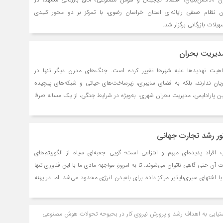
نظام صنفی رایانه‌ای استان خراسان رضوی، با تمرکز بر دو محور کلیدی
یلات بازرگانی برگزار شد.
یریت بحران
یت تهدیدها علیه شهرها تغییر کرده است. جنگ‌های مدرن دیگر تنها در
ریان ندارند، بلکه به فضای سایبری، زیرساخت‌های حیاتی و شبکه‌های پیچیده
ین پارادایمی، مدیریت بحران شهری، به‌ویژه در شرایط جنگی، از یک مساله صرفا
 چالش پیچیده مهندسی و ریاضی تبدیل شده است.
 رشد تجارت جهانی
راد پدیده‌ای مبهم و انتزاعی است؛ گویی جعبه‌ای سیاه از الگوریتم‌های
آن حتی گاهی ناتوان می‌شوند. تا به امروز، مواجهه‌ مادی ما با این فناوری تنها
 اشتهای سیری‌ناپذیر مراکز داده برای بلعیدن انرژی محدود می‌شد. اما در پهنه‌
ای این فناوری چنان با شتاب بر پیکره تجارت جهانی سایه افکنده است که
ان گذاشته است. این دگرگونی را می‌توان در آمارهای اصلاح‌شده‌ سازمان تجارت