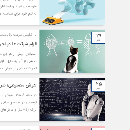
متوجه می‌شوند وظیفه‌شان 
به تیم خود برای هدایت، و 
مانع پیشرفت شوید.
۲۹
با افزایش سرعت رقابت،ساز
تیر
الزام شرکت‌ها در اجر
استراتژی بیش از هر چیز د
بخشی از آن به دلیل افزای
تحولات مبتنی بر هوش مصنو
درست استراتژی احساس می
۲۵
هوش مصنوعی؛ شریک
تیر
در دهه گذشته، هوش مصنوع
مصنوعی از جایگاه یک «ابزا
یافته است. این یادداشت با