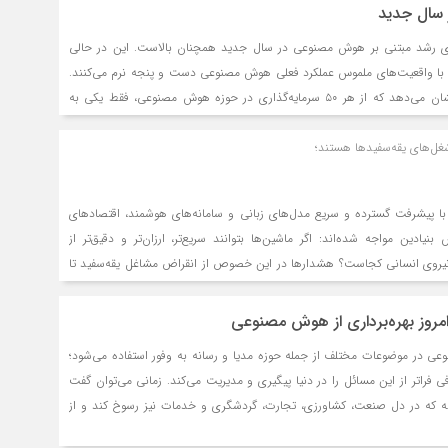
رای رشد مبتنی بر هوش مصنوعی در سال جدید همچنان بالاست. این در حالی
ند با واقعیت‌های ملموس عملکرد فعلی هوش مصنوعی دست و پنجه نرم می‌کنند.
تحقیقات موسسه گارتنر نشان می‌دهد که از هر ۵۰ سرمایه‌گذاری در حوزه هوش مصنوعی، فقط یکی به
ارزش تحول‌آفرینی منجر می‌شود و از هر ۵ سرمایه‌گذاری، تنها یکی بازگشت سرمایه قابل‌اندازه‌گیری دارد.
غل‌های یقه‌سفیدها هستند؛
تنش دشواری که تیم‌های اجرایی باید بتوانند در سال ۲۰۲۶ مدیریت کنند، از این قرار است: دستیابی به
نیروی کاری که بتواند در میانه تحولات هوش مصنوعی برای آینده ارزش‌آفرینی
‌ها باید اولویت‌های زیر را در نظر بگیرند:
ا پیشرفت گسترده و سریع مدل‌های زبانی و سامانه‌های هوشمند، اقتصادهای
یادین مواجه شده‌اند: اگر ماشین‌ها بتوانند سریع‌تر، ارزان‌تر و دقیق‌تر از
ه نیروی انسانی کجاست؟ هشدارها در این خصوص از انقراض مشاغل یقه‌سفید تا
 گسترده امتداد یافته‌اند. اما در مقابل این روایت، دیدگاه دیگری بر تدریجی
تعیین‌کننده تنظیم‌گری تاکید دارد. از طرف دیگر، اکنون جدال اصلی نه بر سر
امروز بهره‌برداری از هوش مصنوعی
 بر سرعت، دامنه و نحوه مهار آن است. مجله ویک هم در گزارشی جمع‌بندی از
در موضوعات مختلف از جمله حوزه مدیا و رسانه به وفور استفاده می‌شود؛
 وضعیت مطرح کرده است که آینده شغلی و سیاسی جوامع به سرعت پیشرفت
فی فراتر از این مسائل را در دنیا پیگیری و مدیریت می‌کند. زمانی می‌توان گفت
یت آن بستگی دارد.
شته که در دل صنعت، کشاورزی، تجارت، گردشگری و خدمات نیز رسوخ کند و از
ه‌ای خارج شود.