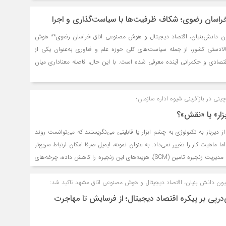
سان رضوی؛ شکاف ظرفیت‌ها با سیاست‌گذاری و اجرا
یون دانش‌بنیان، اقتصاد دیجیتال و هوش مصنوعی اتاق خراسان رضوی** هوش
الادستی کشور، از جمله سیاست‌های کلی حوزه علم و فناوری به‌عنوان یکی از
قتصادی و حکمرانی آینده معرفی شده است. با این حال، فاصله معناداری میان
ه در سطح کشور از جمله خراسان رضوی در مقام اجرا رخ می‌دهد، قابل مشاهده
 فقدان برنامه، بلکه ناشی از ضعف در سازوکارهای پیاده‌سازی، تخصیص منابع
ینی در بازآفرینی شیوه اداره سازمان؛
بزار» یا «نقش»؟
ز دیرباز به تکنولوژی به چشم ابزار یا قابلیتی می‌نگریستند که می‌توانست روند
 اما ماهیت کار را تغییر نمی‌داد. به عنوان نمونه، ایمیل صرفا امکان ارتباط سریع‌تر
را فراهم می‌کند، یا سیستم مدیریت زنجیره‌ تامین (SCM)، هزینه‌های این زنجیره را کاهش داده، چرخه‌های
سال سریع و دقیق محصولات به مشتریان را تضمین می‌کند، اما هرچه می‌گذرد این
ن دانش بنیان، اقتصاد دیجیتال و هوش مصنوعی اتاق مشهد تاکید شد:
منسوخ می‌شود. به‌خصوص در سال‌های اخیر که نقش تکنولوژی در شکل‌دهی
ت انقلابی شده است.
در‌پی بر پیکره اقتصاد دیجیتال؛ از فرسایش تا مهاجرت