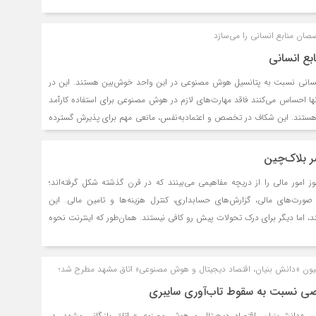
صنعتی از جمله کامپیوتکس ۲۰۲۶، سال ۲۰۲۶ را سال هوش مصنوعی عامل‌گرا یا ایجنتیک نامید؛ جایی که
ر به استدلال، برنامه‌ریزی و عمل به صورت خودکار هستند، نحوه تعامل افراد
ن منابع انسانی را می‌سازد
 تغییر خواهند داد. این چشم‌انداز، نشان‌دهنده‌ تغییر عمیقی از دنیای
یش از یک دهه گوشی‌های هوشمند و رایانه‌های شخصی را تعریف کرده است.
نسانی نسبت به پتانسیل هوش مصنوعی در این واحد خوش‌بین هستند. این در
که ۶۵ درصد آنها احساس می‌کنند فاقد مهارت‌های لازم در هوش مصنوعی برای استفاده کارآمد
‌ هستند. این شکاف در تخصص و اعتمادبه‌نفس، مانعی مهم برای پذیرش گسترده
سانی است.
 بلاک‌چین
ز امور مالی را از دریچه مفاهیمی می‌بینند که در قرن گذشته شکل گرفته‌اند؛
ورت‌های مالی، گزارش‌های حسابداری، کنترل هزینه‌ها و تامین مالی. این
 اما دیگر برای درک تحولات پیش رو کافی نیستند. همان‌طور که اینترنت نحوه
ریان را دگرگون کرد، ترکیب هوش مصنوعی و بلاک‌چین در حال بازتعریف
ست. مدیرانی که این تحول را صرفا یک موج فناورانه تلقی می‌کنند، شاید متوجه
ون «دانش بنیان، اقتصاد دیجیتال و هوش مصنوعی» اتاق مشهد مطرح شد؛
ناوری، بلکه تغییر در شیوه تولید اعتماد، تصمیم‌گیری و تخصیص سرمایه است.
نسبت به سقوط تاب‌آوری سایبری
 «دانش‌بنیان، اقتصاد دیجیتال و هوش مصنوعی» اتاق بازرگانی مشهد، در