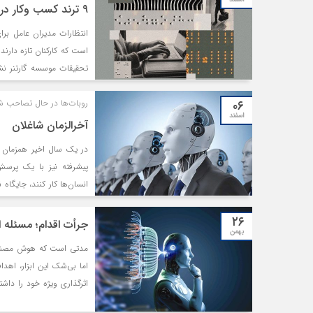
۹ ترند کسب‌ وکار در سال جدید
انتظارات مدیران عامل ب
است که کارکنان تازه دار
۰۶
روبات‌ها در حال تصاحب ش
اسفند
اهداف رشد کنونی و پرورش 
آخرالزمان شاغلان
کند. برای تحقق این امر، تیم
در یک سال اخیر همزمان ب
پیشرفته نیز با یک پرسش بن
انسان‌ها کار کنند، جایگا
سناریوهای بی‌ثباتی سیاسی
۲۶
بودن تطبیق اقتصاد و نقش 
جرأت اقدام؛ مسئله 
بهمن
توانایی هوش مصنوعی بلکه
مدتی است که هوش مصنوعی 
تحلیل‌های مختلف از این
اما بی‌شک این ابزار، اهدا
هوش مصنوعی و نحوه مدیر
اثرگذاری ویژه خود را دا
قالب ویترین و نمایش رسان