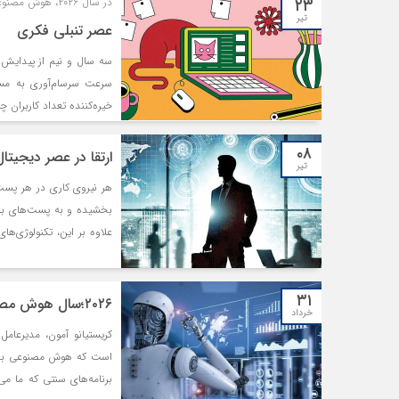
۲۳
در سال ۲۰۲۶، هوش مصنوعی چطور مغز و احساسات مردم را کنترل می‌کند؟
تحلیلگران کسب‌وکار و رهبر
تیر
عصر تنبلی فکری
سه سال و نیم از پیدایش 
سرعت سرسام‌آوری به مسیر
خیره‌کننده تعداد کاربران
۰۸
ارتقا در عصر دیجیتال
تیر
هر نیروی کاری در هر پست 
بخشیده و به پست‌های بالا
علاوه بر این، تکنولوژی‌ه
تاثیرگذاری و تعیین‌کنندگی 
۳۱
۲۰۲۶؛سال هوش مصنوعی ایجنتیک
خرداد
کریستیانو آمون، مدیرعامل 
است که هوش مصنوعی به ن
برنامه‌های سنتی که ما می