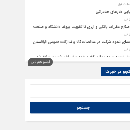
ابی دلارهای صادراتی
اصلاح مقررات بانکی و ارزی تا تقویت پیوند دانشگاه و صنعت
نمای نحوه شرکت در مناقصات کالا و تدارکات عمومی قزاقستان
یار تمدید ورود موقت کالا و خودرو تا پایان شهریور ابلاغ شد
آرشیو تایم لاین
و در خبرها
ید امکان استفادۀ واردکنندگان دارو از اوراق گام تا پایان سال
به تسهیلات گمرکی در شرایط اضطرار تمدید شد