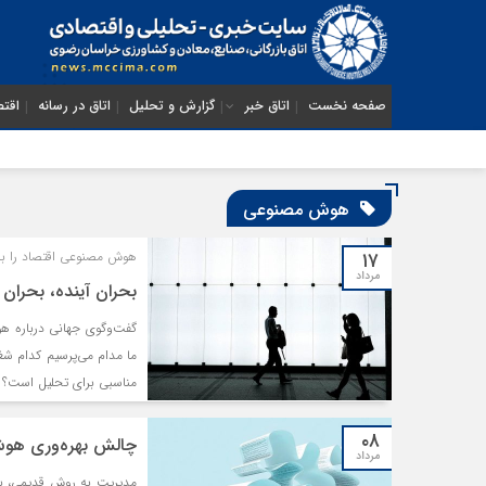
صفحه نخست
اتاق خبر
گزارش و تحلیل
اتاق در رسانه
اقتص
هوش مصنوعی
۱۷
هوش مصنوعی اقتصاد را به
مرداد
بحران آینده، بحرا
گفت‌وگوی جهانی درباره 
ما مدام می‌پرسیم کدام شغل
مناسبی برای تحلیل است؟ 
است. تا زمانی که این تما
۰۸
مساله‌ای راهکار طراحی خو
چالش بهره‌وری هوش
مرداد
مدیریت به روش قدیمی، ب