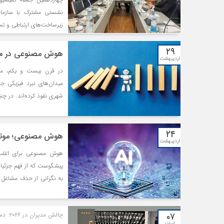
نشستی مشترک با سازمان 
زیرساخت‌های ارتباطی و تسه
۲۹
هوش مصنوعی در مد
اردیبهشت
در قرن بیست و یکم، ماه
میدان‌های نبرد فیزیکی ج
شهری نفوذ کرده‌اند. در چن
لجستیک و انسانی، به یک
۲۴
هوش مصنوعی؛ موتور
اردیبهشت
هوش مصنوعی برای اغلب اف
پیشگوست که از فهم جزئیات 
به نگرانی از حذف مشاغل یا
واقعیت، گسترش زیرساخت‌ه
تحلیلگران را انگشت‌به‌ده
۰۷
چالش مدیران در ۲۰۲۶: دستیابی به اهداف رشد و پرورش نیروی کار در بحبوحه تحولات هوش مصنوعی
جهانی به وضوح دید.
اسفند