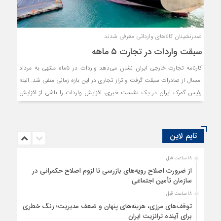
صدرنشینان کالاهای وارداتی معرفی شدند
سبقت واردات در تجارت ۵ ماهه
کارنامه تجارت خارجی ایران نشان می‌دهد واردات در ۵ماه منتهی به مرداد
امسال از صادرات سبقت گرفت و تراز تجاری در این بازه زمانی منفی شد. البته
رئیس گمرک ایران در یک نشست خبری، افزایش واردات را ناشی از افزایش
واردات کالاهای اساسی، واسطه‌ای و سرمایه‌ای دانست که لیست کالاهای
عمده وارداتی نیز این موضوع را تایید می‌کند. صدرنشینان واردات ۵ماهه
گندم، برنج، ذرت دامی، دانه سویا و گوشی تلفن همراه هستند. همچنین
تایم لاین
بررسی‌های «دنیای‌اقتصاد» از تداوم تراز منفی تجارت ماهانه نیز خبر می‌دهد.
18 ساعت قبل
از ضرورت اصلاح رویه‌های بازرسی تا لزوم اصلاح حکمرانی در
سازمان تأمین اجتماعی
18 ساعت قبل
توقف‌های مرزی، هزینه‌های پنهان و ضعف مدیریت؛ زنگ خطری
برای آینده ترانزیت ایران