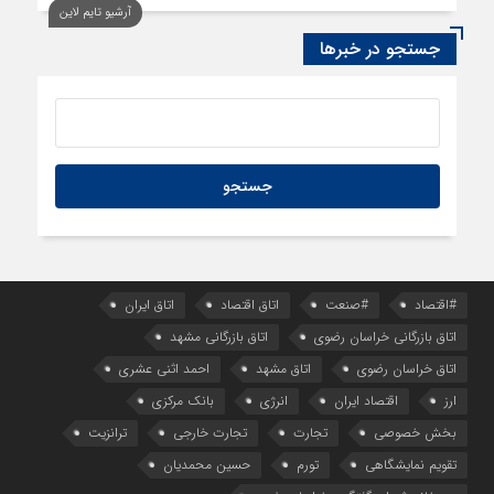
آرشیو تایم لاین
23 ساعت قبل
سود اقتصاد‌ها از هوش مصنوعی
جستجو در خبرها
#اقتصاد
#صنعت
اتاق اقتصاد
اتاق ایران
اتاق بازرگانی خراسان رضوی
اتاق بازرگانی مشهد
اتاق خراسان رضوی
اتاق مشهد
احمد اثنی عشری
ارز
اقتصاد ایران
انرژی
بانک مرکزی
بخش خصوصی
تجارت
تجارت خارجی
ترانزیت
تقویم نمایشگاهی
تورم
حسین محمدیان