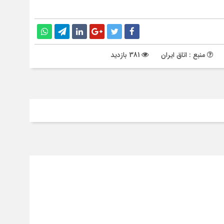
منبع : اتاق ایران
381 بازدید