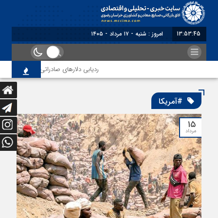
13:53:46
بر
ردیابی دلارهای صادراتی
از اصلاح م
#آمریکا
۱۵
مرداد