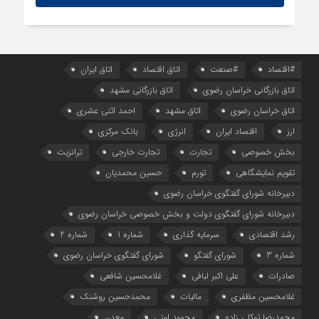
#اقتصاد
#صنعت
اتاق اقتصاد
اتاق ایران
اتاق بازرگانی خراسان رضوی
اتاق بازرگانی مشهد
اتاق خراسان رضوی
اتاق مشهد
احمد اثنی عشری
ارز
اقتصاد ایران
انرژی
بانک مرکزی
بخش خصوصی
تجارت
تجارت خارجی
ترانزیت
تقویم نمایشگاهی
تورم
حسین محمدیان
دبیرخانه شورای گفتگوی خراسان رضوی
دبیرخانه شورای گفتگوی دولت و بخش خصوصی خراسان رضوی
رشد اقتصادی
سرمایه گذاری
شماره 1
شماره 2
شماره 3
شورای گفتگو
شورای گفتگوی خراسان رضوی
صادرات
علی اکبر لبافی
غلامحسین شافعی
غلامحسین مظفری
مالیات
محمدحسین روشنک
محمدرضا توکلی زاده
محمود امتی
معدن