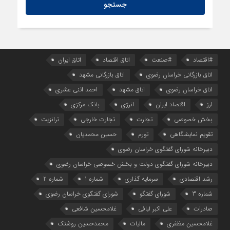
#اقتصاد
#صنعت
اتاق اقتصاد
اتاق ایران
اتاق بازرگانی خراسان رضوی
اتاق بازرگانی مشهد
اتاق خراسان رضوی
اتاق مشهد
احمد اثنی عشری
ارز
اقتصاد ایران
انرژی
بانک مرکزی
بخش خصوصی
تجارت
تجارت خارجی
ترانزیت
تقویم نمایشگاهی
تورم
حسین محمدیان
دبیرخانه شورای گفتگوی خراسان رضوی
دبیرخانه شورای گفتگوی دولت و بخش خصوصی خراسان رضوی
رشد اقتصادی
سرمایه گذاری
شماره 1
شماره 2
شماره 3
شورای گفتگو
شورای گفتگوی خراسان رضوی
صادرات
علی اکبر لبافی
غلامحسین شافعی
غلامحسین مظفری
مالیات
محمدحسین روشنک