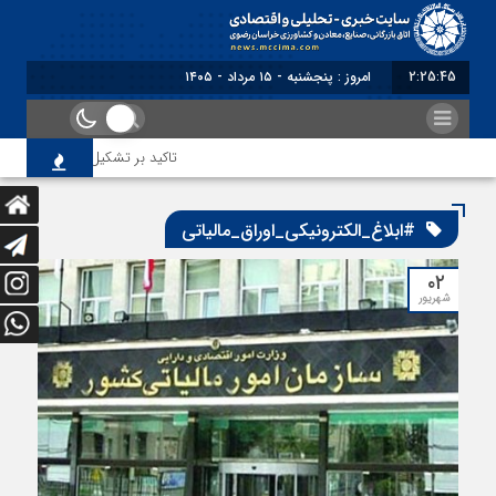
2:25:45
امروز : پنجشنبه - ۱۵ مرداد - ۱۴۰۵
تاکید بر تشکیل انجمن مشترک باز
#ابلاغ_الکترونیکی_اوراق_مالیاتی
۰۲
شهریور