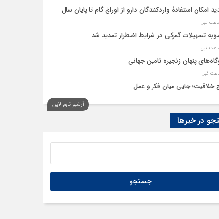
ید امکان استفادۀ واردکنندگان دارو از اوراق گام تا پایان سال
به تسهیلات گمرکی در شرایط اضطرار تمدید شد
گاه‌های پنهان زنجیره تامین جهانی
 خلاقیت؛ جایی میان فکر و عمل
آرشیو تایم لاین
نه، حلقه پیوند میدان اقتصاد و عرصه تصمیم‌گیری است
و در خبرها
م گروههای کالایی مشمول واردات با رویه جدید ارز اشخاص شدند؟