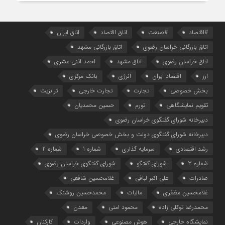
#اقتصاد
#صنعت
اتاق اقتصاد
اتاق ایران
اتاق بازرگانی خراسان رضوی
اتاق بازرگانی مشهد
اتاق خراسان رضوی
اتاق مشهد
احمد اثنی عشری
ارز
اقتصاد ایران
انرژی
بانک مرکزی
بخش خصوصی
تجارت
تجارت خارجی
ترانزیت
تقویم نمایشگاهی
تورم
حسین محمدیان
دبیرخانه شورای گفتگوی خراسان رضوی
دبیرخانه شورای گفتگوی دولت و بخش خصوصی خراسان رضوی
رشد اقتصادی
سرمایه گذاری
شماره 1
شماره 2
شماره 3
شورای گفتگو
شورای گفتگوی خراسان رضوی
صادرات
علی اکبر لبافی
غلامحسین شافعی
غلامحسین مظفری
مالیات
محمدحسین روشنک
محمدرضا توکلی زاده
محمود امتی
معدن
نمایشگاه خارجی
هوش مصنوعی
واردات
کارکنان