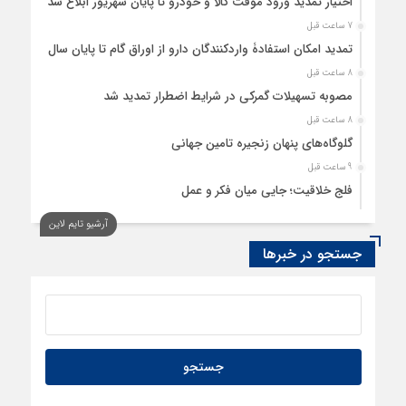
اختیار تمدید ورود موقت کالا و خودرو تا پایان شهریور ابلاغ شد
7 ساعت قبل
تمدید امکان استفادۀ واردکنندگان دارو از اوراق گام تا پایان سال
8 ساعت قبل
مصوبه تسهیلات گمرکی در شرایط اضطرار تمدید شد
8 ساعت قبل
گلوگاه‌های پنهان زنجیره تامین جهانی
9 ساعت قبل
فلج خلاقیت؛ جایی میان فکر و عمل
9 ساعت قبل
آرشیو تایم لاین
رسانه، حلقه پیوند میدان اقتصاد و عرصه تصمیم‌گیری است
جستجو در خبرها
10 ساعت قبل
کدام گروههای کالایی مشمول واردات با رویه جدید ارز اشخاص
شدند؟