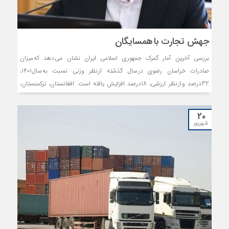
جهش تجارت با همسایگان
بررسی آخرین آمار گمرک جمهوری اسلامی ایران نشان می دهد که میزان
صادرات خراسان رضوی در سال گذشته از نظر وزنی نسبت به سال1401،
32درصد و از نظر ارزشی، 18درصد افزایش یافته است. افغانستان، ترکمنستان،
تاجیکستان، ازبکستان، عراق، پاکستان، امارات متحده عربی، قرقیزستان، چین و
قزاقستان 10کشور اول مقصد کالاهای صادراتی خراسان رضوی بوده اند.
۲۰
شهریور