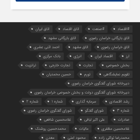
#اقتصاد
#صنعت
اتاق اقتصاد
اتاق ایران
اتاق بازرگانی خراسان رضوی
اتاق بازرگانی مشهد
اتاق خراسان رضوی
اتاق مشهد
احمد اثنی عشری
ارز
اقتصاد ایران
انرژی
بانک مرکزی
بخش خصوصی
تجارت
تجارت خارجی
ترانزیت
تقویم نمایشگاهی
تورم
حسین محمدیان
دبیرخانه شورای گفتگوی خراسان رضوی
دبیرخانه شورای گفتگوی دولت و بخش خصوصی خراسان رضوی
رشد اقتصادی
سرمایه گذاری
شماره 1
شماره 2
شماره 3
شورای گفتگو
شورای گفتگوی خراسان رضوی
صادرات
علی اکبر لبافی
غلامحسین شافعی
غلامحسین مظفری
مالیات
محمدحسین روشنک
محمدرضا توکلی زاده
محمود امتی
معدن