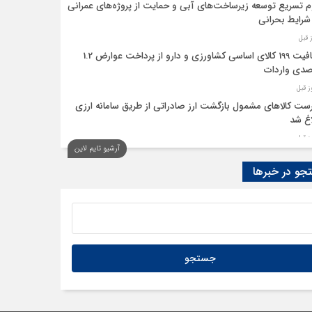
م تسریع توسعه زیرساخت‌های آبی و حمایت از پروژه‌های عمرانی
شرایط بحرانی
معافیت 199 کالای اساسی کشاورزی و دارو از پرداخت عوارض 1.2
دی واردات
ست کالاهای مشمول بازگشت ارز صادراتی از طریق سامانه ارزی
اغ شد
آرشیو تایم لاین
عصر عدم‌قطعیت، مزیت رقابتی بنگاه‌ها، تاب‌آوری است
و در خبرها
یقا؛ آوردگاه قدرت‌های معدنی
لزوم اصلاح ایرادات سامانه تأمین اجتماعی تا طرح اختلافات مرجع
ر مجوز شرکت‌های حمل‌ونقل درون‌شهری
هم‌نامه بخش خصوصی با همسایه جنوب شرقی