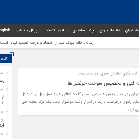
اد ایران
اقتصاد جهان
چند رسانه ای
اتاق اقتصاد
پرتال خدماتی
nglish
رسانه، حلقه پیوند میدان اقتصاد و عرصه تصمیم‌گیری است
تایم
 گفت‌وگوی خراسان رضوی صورت پذیرفت
1 ساعت قبل
رسا
اینه فنی و تخصیص سوخت جرثقیل‌ها
1 روز قبل
‌وگوی دولت و بخش خصوصی استان گفت: فعالان حوزه حمل‌ونقل از اداره کل
از 
راسان رضوی درخواست دارند در اسرع وقت، موضوع ایجاد یک مرکز معاینه فنی
تأم
ی گردد.
1 روز قبل
توق
آین
1 روز قبل