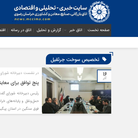
صفحه نخست
اتاق خبر
گزارش و تحلیل
اتاق در رسانه
اقتص
تخصیص سوخت جرثقیل
۱۶
در نشست دبیرخانه شورای
آذر
پنج توافق برای مع
رئیس دبیرخانه شورای گفت
حمل‌ونقل و پایانه‌های خ
فوق سنگین در استان پیگیر