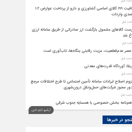
معافیت 199 کالای اساسی کشاورزی و دارو از پرداخت عوارض 1.2
دی واردات
ست کالاهای مشمول بازگشت ارز صادراتی از طریق سامانه ارزی
اغ شد
عصر عدم‌قطعیت، مزیت رقابتی بنگاه‌ها، تاب‌آوری است
یقا؛ آوردگاه قدرت‌های معدنی
لزوم اصلاح ایرادات سامانه تأمین اجتماعی تا طرح اختلافات مرجع
ر مجوز شرکت‌های حمل‌ونقل درون‌شهری
هم‌نامه بخش خصوصی با همسایه جنوب شرقی
آرشیو تایم لاین
 اقتصاد‌ها از هوش مصنوعی
و در خبرها