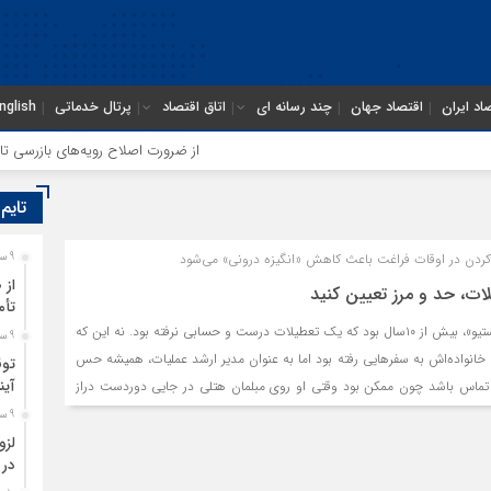
اد ایران
اقتصاد جهان
چند رسانه ای
اتاق اقتصاد
پرتال خدماتی
nglish
از ضرورت اصلاح رویه‌های بازرسی تا لزو
تایم
کار کردن در اوقات فراغت باعث کاهش «انگیزه درونی» می‌شود
9 ساعت قبل
از 
لات، حد و مرز تعیین کنید
تأم
یکی از مشتریانم به نام «استیو»، بیش از ۱۰سال بود که یک تعطیلات درست و حسابی نرفته بود. نه این که
9 ساعت قبل
با خانواده‏‏‌اش به سفرهایی رفته بود اما به عنوان مدیر ارشد عملیات، همیشه حس
توق
آین
 در تماس باشد چون ممکن بود وقتی او روی مبلمان هتلی در جایی دوردست دراز
بیاید. به همین علت، هر روز صبح و غروب ایمیل‏‏‌هایش را چک می‏‏‌کرد، در
9 ساعت قبل
 و در واقع، تعطیلاتش را در «کنار کار» پیش می‏‏‌برد. تا اینکه یک روز دچار
لزو
در 
می‏‏‌گوید: «با هر تعطیلات از دست رفته، سطح انرژی‏‏‌ام پایین‏‏‌تر می‏‏‌آمد تا وقتی