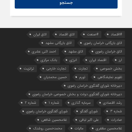
#اقتصاد
#صنعت
اتاق اقتصاد
اتاق ایران
اتاق بازرگانی خراسان رضوی
اتاق بازرگانی مشهد
اتاق خراسان رضوی
اتاق مشهد
احمد اثنی عشری
ارز
اقتصاد ایران
انرژی
بانک مرکزی
بخش خصوصی
تجارت
تجارت خارجی
ترانزیت
تقویم نمایشگاهی
تورم
حسین محمدیان
دبیرخانه شورای گفتگوی خراسان رضوی
دبیرخانه شورای گفتگوی دولت و بخش خصوصی خراسان رضوی
رشد اقتصادی
سرمایه گذاری
شماره 1
شماره 2
شماره 3
شورای گفتگو
شورای گفتگوی خراسان رضوی
صادرات
علی اکبر لبافی
غلامحسین شافعی
غلامحسین مظفری
مالیات
محمدحسین روشنک