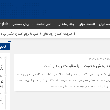
اد ایران
اقتصاد جهان
چند رسانه ای
اتاق اقتصاد
پرتال خدماتی
nglish
از ضرورت اصلاح رویه‌های بازرسی تا لزوم اصلاح حکمرانی در ساز
تایم
زی خراسان رضوی:
1 روز قبل
از 
به بخش خصوصی با مقاومت روبه‌رو است
تأم
ی خراسان رضوی گفت: براساس اسناد بالادستی تمام دستگاه‌های اجرایی ملزم
1 روز قبل
گری خود به بخش خصوصی هستند. هرچند که واگذاری این تصدی‌گری‌ها راحت
توق
آین
اری نیز نسبت به این موضوع شاهد مقاومت هستیم.
1 روز قبل
لزو
در 