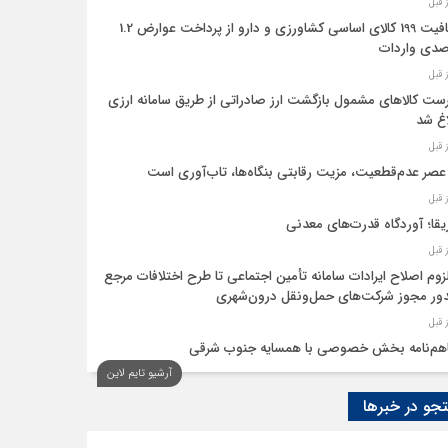
معافیت 199 کالای اساسی کشاورزی و دارو از پرداخت عوارض 1.2
دی واردات
ست کالاهای مشمول بازگشت ارز صادراتی از طریق سامانه ارزی
اغ شد
عصر عدم‌قطعیت، مزیت رقابتی بنگاه‌ها، تاب‌آوری است
یقا؛ آوردگاه قدرت‌های معدنی
لزوم اصلاح ایرادات سامانه تأمین اجتماعی تا طرح اختلافات مرجع
ر مجوز شرکت‌های حمل‌ونقل درون‌شهری
هم‌نامه بخش خصوصی با همسایه جنوب شرقی
آرشیو تایم لاین
 اقتصاد‌ها از هوش مصنوعی
و در خبرها