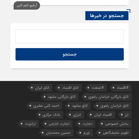
آرشیو تایم لاین
1 روز قبل
سود اقتصاد‌ها از هوش مصنوعی
جستجو در خبرها
#اقتصاد
#صنعت
اتاق اقتصاد
اتاق ایران
اتاق بازرگانی خراسان رضوی
اتاق بازرگانی مشهد
اتاق خراسان رضوی
اتاق مشهد
احمد اثنی عشری
ارز
اقتصاد ایران
انرژی
بانک مرکزی
بخش خصوصی
تجارت
تجارت خارجی
ترانزیت
تقویم نمایشگاهی
تورم
حسین محمدیان