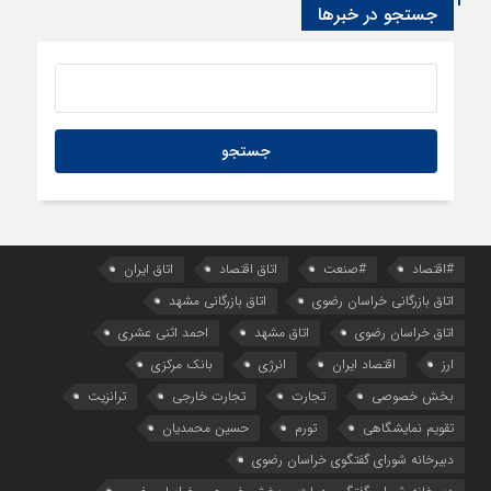
جستجو در خبرها
22 ساعت قبل
پایداری تورم ترکیه در کانال ۳۰ درصد
23 ساعت قبل
امکان استفاده از حوزه سهمیه “سپرده خود و دیگران” برای
تعرفه‌های وزارت صمت در فرآیند ثبت‌سفارش
#اقتصاد
#صنعت
اتاق اقتصاد
اتاق ایران
اتاق بازرگانی خراسان رضوی
اتاق بازرگانی مشهد
اتاق خراسان رضوی
اتاق مشهد
احمد اثنی عشری
ارز
اقتصاد ایران
انرژی
بانک مرکزی
بخش خصوصی
تجارت
تجارت خارجی
ترانزیت
تقویم نمایشگاهی
تورم
حسین محمدیان
دبیرخانه شورای گفتگوی خراسان رضوی