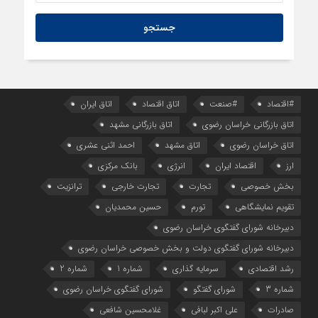
1 روز قبل
راهنمای نحوه شرکت در مناقصات کالا و تدارکات عمومی قزاقستان
#اقتصاد
#صنعت
اتاق اقتصاد
اتاق ایران
اتاق بازرگانی خراسان رضوی
اتاق بازرگانی مشهد
اتاق خراسان رضوی
اتاق مشهد
احمد اثنی عشری
ارز
اقتصاد ایران
انرژی
بانک مرکزی
بخش خصوصی
تجارت
تجارت خارجی
ترانزیت
تقویم نمایشگاهی
تورم
حسین محمدیان
دبیرخانه شورای گفتگوی خراسان رضوی
دبیرخانه شورای گفتگوی دولت و بخش خصوصی خراسان رضوی
رشد اقتصادی
سرمایه گذاری
شماره 1
شماره 2
شماره 3
شورای گفتگو
شورای گفتگوی خراسان رضوی
صادرات
علی اکبر لبافی
غلامحسین شافعی