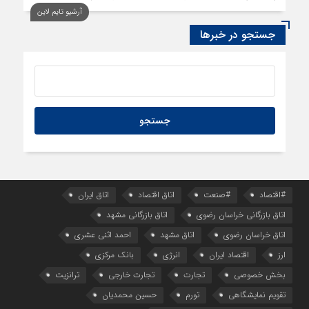
آرشیو تایم لاین
23 ساعت قبل
سود اقتصاد‌ها از هوش مصنوعی
جستجو در خبرها
#اقتصاد
#صنعت
اتاق اقتصاد
اتاق ایران
اتاق بازرگانی خراسان رضوی
اتاق بازرگانی مشهد
اتاق خراسان رضوی
اتاق مشهد
احمد اثنی عشری
ارز
اقتصاد ایران
انرژی
بانک مرکزی
بخش خصوصی
تجارت
تجارت خارجی
ترانزیت
تقویم نمایشگاهی
تورم
حسین محمدیان