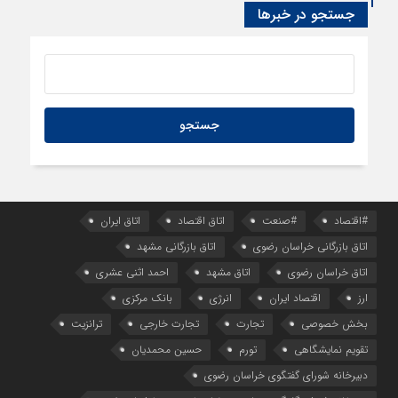
سود اقتصاد‌ها از هوش مصنوعی
جستجو در خبرها
#اقتصاد
#صنعت
اتاق اقتصاد
اتاق ایران
اتاق بازرگانی خراسان رضوی
اتاق بازرگانی مشهد
اتاق خراسان رضوی
اتاق مشهد
احمد اثنی عشری
ارز
اقتصاد ایران
انرژی
بانک مرکزی
بخش خصوصی
تجارت
تجارت خارجی
ترانزیت
تقویم نمایشگاهی
تورم
حسین محمدیان
دبیرخانه شورای گفتگوی خراسان رضوی