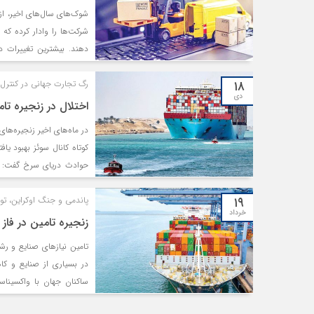
شوک‌های سال‌های اخیر، از 
شرکت‌ها را وادار کرده‌ که
دهند. بیشترین تغییرات د
تامین مربوط می‌شود. کسب‌و
۱۸
رگ تجارت جهانی در کنترل ح
عمل می‌کنند، به دنبال زنجی
دی
اختلال در زنجیره تا
در ماه‌های اخیر زنجیره‌ه
کوتاه کانال سوئز بهبود یا
حوادث دریای سرخ گفت: «زن
مشکلات موجود در دریای سر
۱۹
پاندمی و جنگ اوکراین، تولید جهانی را پس 
نکرده است. فورجیون گفت: 
خرداد
زنجیره تامین در فاز
تامین نیازهای صنایع و رشته
در بسیاری از صنایع و کا
ساکنان جهان با واکسیناسی
درگیرند و چین در رأس آنه