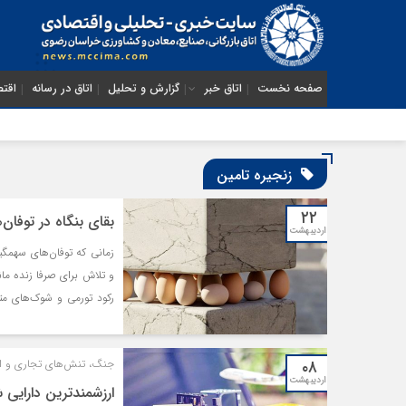
صفحه نخست
اتاق خبر
گزارش و تحلیل
اتاق در رسانه
اقتص
زنجیره تامین
۲۲
بقای بنگاه در توفان
اردیبهشت
زمانی که توفان‌های سهمگین
و تلاش برای صرفا زنده ما
رکود تورمی و شوک‌های مت
کاملا قابل درک است. اما 
به‌تدریج فرسوده می‌شوند
۰۸
جنگ، تنش‌های تجاری و اختل
تنها نشکند، بلکه از آنها تغ
اردیبهشت
ارزشمندترین دارایی ش