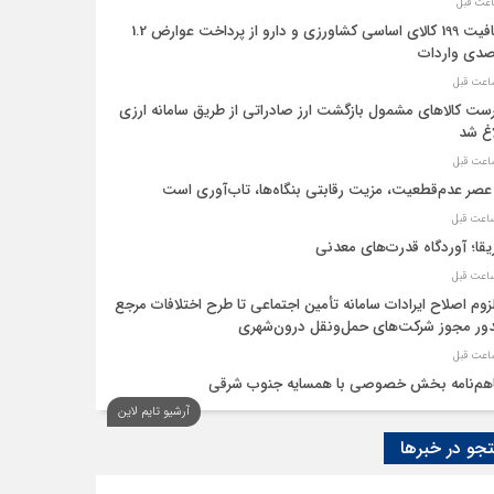
معافیت 199 کالای اساسی کشاورزی و دارو از پرداخت عوارض 1.2
دی واردات
ست کالاهای مشمول بازگشت ارز صادراتی از طریق سامانه ارزی
اغ شد
عصر عدم‌قطعیت، مزیت رقابتی بنگاه‌ها، تاب‌آوری است
یقا؛ آوردگاه قدرت‌های معدنی
لزوم اصلاح ایرادات سامانه تأمین اجتماعی تا طرح اختلافات مرجع
ر مجوز شرکت‌های حمل‌ونقل درون‌شهری
هم‌نامه بخش خصوصی با همسایه جنوب شرقی
آرشیو تایم لاین
 اقتصاد‌ها از هوش مصنوعی
و در خبرها