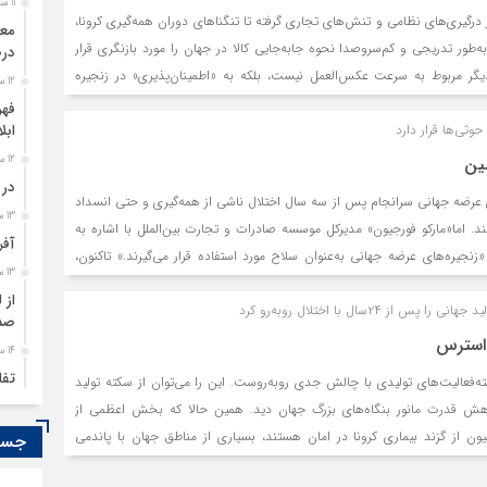
11 ساعت قبل
درگیری‌های نظامی و تنش‌های تجاری گرفته تا تنگناهای دوران همه‌گیری کرونا،
 به‌طور تدریجی و کم‌سروصدا نحوه جابه‌جایی کالا در جهان را مورد بازنگری قرار
درص
یگر مربوط به سرعت عکس‌العمل نیست، بلکه به «اطمینان‌پذیری» در زنجیره
12 ساعت قبل
کارها حالا به‌جای تمرکز بر زنجیره‌های تامینی که فقط در شرایط باثبات سریع
فهر
وثی‌ها قرار دارد
ره‌هایی هستند که بتوانند در برابر اختلال‌ها مقاومت کرده و آنها را جذب کنند.
ابل
مین
12 ساعت قبل
در 
ای عرضه جهانی سرانجام پس از سه سال اختلال ناشی از همه‌گیری و حتی انسداد
13 ساعت قبل
فتند. اما«مارکو فورجیون» مدیرکل موسسه صادرات و تجارت بین‌الملل با اشاره به
آفر
جیره‌های عرضه جهانی به‌عنوان سلاح مورد استفاده قرار می‌گیرند.» تاکنون،
13 ساعت قبل
خ، زنجیره تامین جهانی را به آن میزانی که بیماری همه‌گیر ایجاد کرد، مختل
از 
از ۲۴سال با اختلال روبه‌رو کرد
«اما ما به این سمت می‌رویم.»
صدو
 استرس
14 ساعت قبل
تفا
‌‌‌فعالیت‌‌‌های تولیدی با چالش جدی روبه‌روست. این را می‌‌‌توان از سکته تولید
هش قدرت مانور بنگاه‌‌‌های بزرگ جهان دید. همین حالا که بخش اعظمی از
14 ساعت قبل
سود
ون از گزند بیماری کرونا در امان هستند، بسیاری از مناطق جهان با پاندمی
جستج
است.