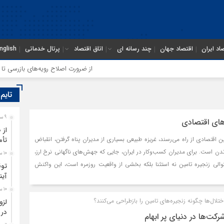
اد ایران
اقتصاد جهان
چند رسانه ای
اتاق اقتصاد
پرتال خدماتی
nglish
از ضرورت اصلاح رویه‌های بازرسی تا لزوم 
تایم
9 ساعت قبل
‌های اقتصادی
از 
 اقتصادی از راه می‌رسند، غریزه طبیعی بسیاری از مدیران پناه گرفتن، انقباض
تأم
ندن است. برای مدیران کسب‌وکار در ایران، جایی که جهش‌های ناگهانی نرخ ارز،
10 ساعت قبل
والی زنجیره تامین نه استثنا بلکه بخشی از واقعیت روزمره است، این واکنش
توق
آین
تاریخ کسب‌وکار نشان می‌دهد شرکت‌هایی که دائما در حالت تدافعی می‌مانند،
. پرسش اصلی این است: آیا می‌توان سیستمی ساخت که در برابر این ضربات نه
10 ساعت قبل
ال‌ها چگونه زنجیره‌های تامین را بازطراحی می‌کنند؟
ذیه کرده و قوی‌تر شود؟
لزو
در 
رکت‌ها در دنیای پر ابهام