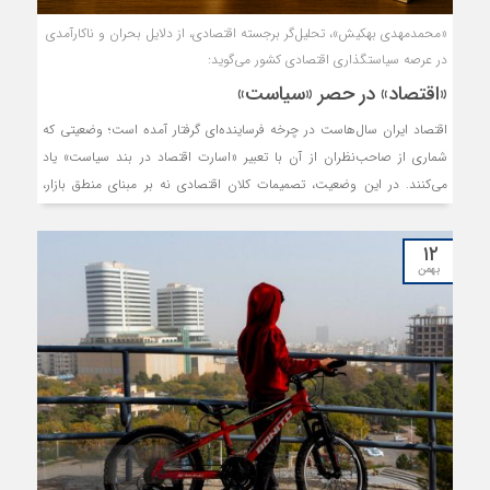
«محمدمهدی بهکیش»، تحلیل‌گر برجسته اقتصادی، از دلایل بحران و ناکارآمدی
در عرصه سیاستگذاری اقتصادی کشور می‌گوید:
«اقتصاد» در حصر «سیاست»
اقتصاد ایران سال‌هاست در چرخه فرساینده‌ای گرفتار آمده است؛ وضعیتی که
شماری از صاحب‌نظران از آن با تعبیر «اسارت اقتصاد در بند سیاست» یاد
می‌کنند. در این وضعیت، تصمیمات کلان اقتصادی نه بر مبنای منطق بازار،
قواعد علم اقتصاد و اقتضائات رقابت جهانی، بلکه تحت‌الشعاعِ ملاحظات
سیاسی، امنیتی و گاه ایدئولوژیک اتخاذ می‌شود. حاصل چنین رویکردی،
۱۲
اقتصادی است که نه‌تنها از قطار تحول و رشد جهانی عقب مانده، بلکه در
بهمن
عرصه‌های مختلف با رکود مزمن، بیکاری گسترده و مهاجرت یا فرار سرمایه
مواجه است. «محمدمهدی بهکیش»، اقتصاددان برجسته، در گفت‌وگو با ما بر
این نکته انگشت می‌گذارد که ریشه این نابسامانی را باید در «نوع نگاه
سیاستگذار» جست. نگاهی که به جای تعامل سازنده با جهان، مبتنی بر تقابل
است و به‌جای بهره‌گیری هوشمندانه از مزیت‌های جهانی، بر درون‌گرایی مفرط
تکیه دارد. بهکیش تصریح می‌کند که در جهان امروز، هیچ کشوری (حتی
آن‌هایی که منابع و قدرت کافی دارند) بر مدار خودکفایی مطلق تاکید نمی‌کنند؛
چراکه شتاب رشد اقتصادی در عصر کنونی از مسیر زنجیره‌های ارزش جهانی،