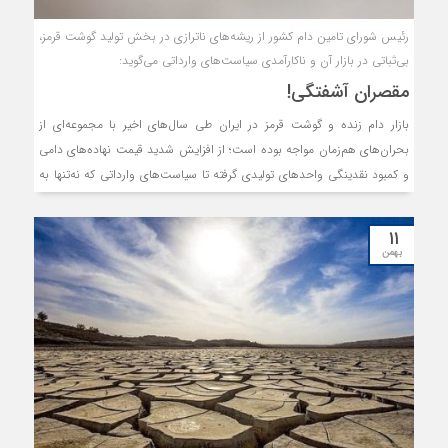
گزارش، به اتکای آمارها، نگاهی به فراز و فرودها در بازار زعفران ایران
داشته‌ایم.
رئیس شورای تامین دام کشور از ریشه‌های ناترازی در بخش تولید گوشت قرمز،
بی‌ثباتی در بازار آن و ناکارآمدی سیاست‌های وارداتی می‌گوید:
مقصران آشفتگی!
بازار دام زنده و گوشت قرمز در ایران طی سال‌های اخیر با مجموعه‌ای از
بحران‌های هم‌زمان مواجه بوده است؛ از افزایش شدید قیمت نهاده‌های دامی
و کمبود نقدینگی واحدهای تولیدی گرفته تا سیاست‌های وارداتی که نه‌تنها به
کنترل تورم منجر نشده، بلکه در برخی موارد به تشدید آن انجامیده است. این
شرایط موجب شده تولیدکنندگان داخلی با فشارهای فزاینده روبه‌رو شوند و
۱۱
اهداف تنظیم بازار نیز محقق نشود.
بهمن