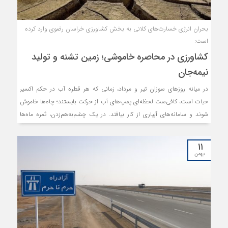
بحران انرژی خسارت‌های کلانی به بخش کشاورزی خراسان رضوی وارد کرده
است:
کشاورزی در محاصره خاموشی؛ زمین تشنه و تولید
نیمه‌جان
در میانه روزهای سوزان تیر و مرداد، زمانی که هر قطره آب در حکم اکسیر
حیات است، کافی‌ست لحظه‌ای پمپ‌های آب از حرکت بایستند؛ چاه‌ها خاموش
شوند و سامانه‌های آبیاری از کار بیافتد. در یک چشم‌به‌هم‌زدن، ثمره ماه‌ها
تلاش کشاورز زیر آفتاب داغ به خشکی می‌نشیند. برق در کشاورزی یک امکان
اضافی نیست؛ شریان حیاتی تولید است. با توقف آن، پمپاژ آب مختل می‌شود،
۱۱
سردخانه‌ها از کار می‌افتد و زنجیره تولید در نقطه آغاز خود فرو می‌ریزد.
بهمن
خاموشی‌ها که زمانی یک اختلال مقطعی تلقی می‌شدند، امروز به یک تهدید
ساختاری برای امنیت غذایی کشور تبدیل شده‌اند؛ تهدیدی که نه‌فقط تولید
محصول، بلکه اقتصاد روستایی، اشتغال و حتی آینده کشاورزی در بسیاری از
مناطق را نشانه گرفته است. در این میان پرسش‌هایی جدی مطرح می‌شود:
قطع برق چه تاثیری بر تجهیزات و فرآیندهای کشاورزی می‌گذارد؟ حجم