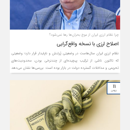
چرا نظام ارزی ایران از موج بحران‌ها رها نمی‌شود؟
اصلاح ارزی با نسخه واقع‌گرایی
نظام ارزی ایران سال‌هاست در وضعیتی پُرتنش و ناپایدار قرار دارد؛ وضعیتی
که تاکنون ناشی از ترکیب پیچیده‌ای از چندنرخی بودن، محدودیت‌های
تحریمی و مداخلات گسترده دولت در بازار بوده است. بررسی‌ها نشان می‌دهد
ریشه این نابسامانی، در ناهماهنگی میان سیاست‌های رسمی و واقعیت‌های
میدانی تجارت خارجی نهفته است. برای واکاوی این مسئله که چرا «ارز» این
۱۱
میزان در اقتصاد کشورمان نقش پُررنگی دارد و کجای کار به تکرار مشکلات و
بهمن
بحران‌های مکرر منجر می‌شود با آلبرت بغزیان، اقتصاددان و استاد دانشگاه
تهران به گفت‌وگو نشستیم.