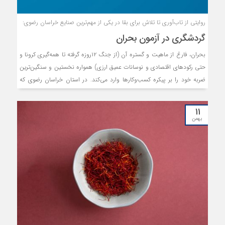
روایتی از تاب‌آوری تا تلاش برای بقا در یکی از مهم‌ترین صنایع خراسان رضوی:
گردشگری در آزمون بحران
بحران، فارغ از ماهیت و گستره آن (از جنگ ۱۲روزه گرفته تا همه‌گیری کرونا و
حتی رکودهای اقتصادی و نوسانات عمیق ارزی) همواره نخستین و سنگین‌ترین
ضربه خود را بر پیکره کسب‌وکارها وارد می‌کند. در استان خراسان رضوی که
گردشگری یکی از ارکان اصلی اقتصاد آن به شمار می‌رود، هر بحران به‌مثابه
تکانه‌ای شدید عمل می‌کند که این بخش حساس و وابسته به «تقاضا» را
۱۱
به‌طور مستقیم تحت تاثیر قرار می‌دهد. در بزنگاه بروز بحران‌ها، نخستین
بهمن
پیامد، توقف جریان سفر و گردشگری است؛ وضعیتی که در پِی آن، اتاق‌های
مراکز اقامتی خالی می‌ماند، کسب‌وکارهای گردشگری از رونق می‌افتند و
کارگاه‌های صنایع دستی یکی پس از دیگری چراغ تولید خود را خاموش
می‌کنند. اقتصاد خراسان رضوی که بخش قابل‌توجهی از اشتغال، درآمدزایی و
توسعه زیرساخت‌های خود را وامدار گردشگری است، در سال‌های اخیر بارها و
به دلایل گوناگون با چنین چالش‌هایی روبه‌رو شده و ناگزیر آزمون‌های سخت
تاب‌آوری و بقا را از سر گذرانده است. دریغ آن‌که شماری از بنگاه‌های این
حوزه نیز تاب عبور از این خوان بحران را نیاورده و ناگزیر به تعطیلی تن