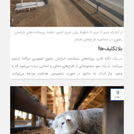
خسارت‌های ناشی از قطعی برق در بخش کشاورزی چقدر است و چرا بسیاری
از کشاورزان در برابر این شرایط تاب نمی‌آورند؟ و مهم‌تر از همه، آیا می‌توان
این بحران را با گذار به انرژی‌های پایدار و مدیریت هوشمندانه، به یک فرصت
تبدیل کرد؟
از آزادراه حرم تا حرم تا خطوط ریلی شرق کشور؛ نقشه زیرساخت‌های خراسان
رضوی در محاصره طرح‌های ناتمام:
بلاتکلیف‌ها!
در یک نگاه کلان، پروژه‌های نیمه‌تمام خراسان رضوی تصویری دوگانه ترسیم
می‌کنند. از یک سو، مجموعه‌ای از طرح‌های محلی و استانی دیده می‌شود که با
وجود نیاز اندک به منابع، در صورت تخصیص هدفمند بودجه می‌توانند
به‌سرانجام برسند. در سمت دیگر هم پروژه‌هایی راهبردی و ملی هستند که
تکمیل آن‌ها می‌تواند بر جریان توسعه اقتصادی استان، موثر واقع شود. منابع
۱۱
رسمی می‌گویند که بیش از ۱۷۰۰ پروژه نیمه‌تمام در استان وجود دارد که برای
بهمن
اتمام آن‌ها بیش از ۲۶۰ همت اعتبار نیاز است. شمار بالای این طرح‌ها نشان
می‌دهد که تخصیص پراکنده منابع، باید بر اولویت‌بندی و تخصیص دقیق
اعتبارات تمرکز شود تا مسیر اجرای پروژه‌ها تسهیل شود. در لیست این پروژه‌ها
از آزادراه‌ها تا طرح‌های ریلی مشاهده می‌شود. این پروژه‌های بلاتکلیف هر بار
در سفر مقامات دولتی از پایتخت به مشهد، به عنوان مطالبه بر زبان بخش