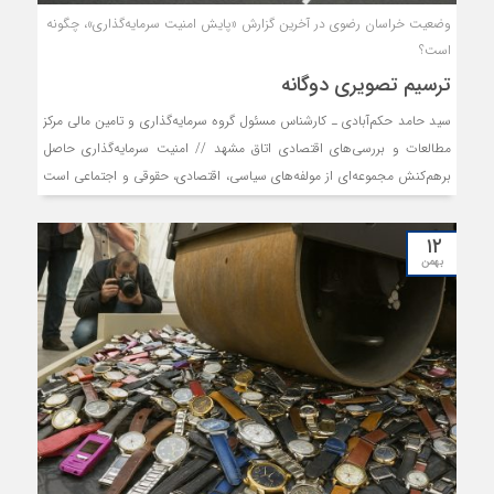
وضعیت خراسان رضوی در آخرین گزارش «پایش امنیت سرمایه‌گذاری»، چگونه
است؟
ترسیم تصویری دوگانه
سید حامد حکم‌آبادی ـ کارشناس مسئول گروه سرمایه‌گذاری و تامین مالی مرکز
مطالعات و بررسی‌های اقتصادی اتاق مشهد // امنیت سرمایه‌گذاری حاصل
برهم‌کنش مجموعه‌ای از مولفه‌های سیاسی، اقتصادی، حقوقی و اجتماعی است
که در مجموع، میزان ریسک فعالیت‌های اقتصادی را کاهش داده و امکان
پیش‌بینی‌پذیری آینده را برای سرمایه‌گذار فراهم می‌سازد. هرچه این مولفه‌ها
۱۲
منسجم‌تر و پایدارتر عمل کنند، افق تصمیم‌گیری شفاف‌تر و انگیزه ورود سرمایه
بهمن
تقویت می‌شود. مرکز پژوهش‌های مجلس شورای اسلامی، در قالب گزارش
فصلی «پایش امنیت سرمایه‌گذاری»، با اتکا به داده‌های آماری و نتایج پیمایش
میدانی از ۸۸۹۰ فعال اقتصادی در سطح کشور، تصویری مستند از وضعیت
امنیت سرمایه‌گذاری در ایران و استان‌ها ارائه می‌دهد. در این گزارش،
«شاخص امنیت سرمایه‌گذاری» به‌عنوان یک شاخص ترکیبی، بر پایه هفت
نماگر اصلی محاسبه می‌شود و وضعیت محیط کسب‌وکار را با جزئیات نهادی و
اقتصادی مورد سنجش قرار می‌دهد. این شاخص در بازه صفر (بهترین
وضعیت) تا ۱۰ (نامناسب‌ترین وضعیت) تعریف شده و معیاری گویا از برداشت