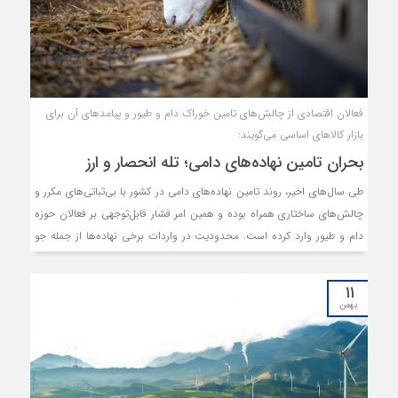
خصوصی و دولتی استان جاری می‌شوند. در این گزارش سراغ پروژه‌هایی رفتیم
که در نیمه راه، ناتمام مانده‌اند و سرنوشت‌شان به اولویت گرفتن در
اعتباردهی‌ها پیوند خورده است.
فعالان اقتصادی از چالش‌های تامین خوراک دام و طیور و پیامدهای آن برای
بازار کالاهای اساسی می‌گویند:
بحران تامین نهاده‌های دامی؛ تله انحصار و ارز
طی سال‌های اخیر، روند تامین نهاده‌های دامی در کشور با بی‌ثباتی‌های مکرر و
چالش‌های ساختاری همراه بوده و همین امر فشار قابل‌توجهی بر فعالان حوزه
دام و طیور وارد کرده است. محدودیت در واردات برخی نهاده‌ها از جمله جو
در ماه‌های ابتدایی سال، کاهش محسوس تولید داخلی علوفه و نارسایی در
شبکه توزیع، به اختلال جدی در تامین خوراک دام و طیور انجامیده است. در
۱۱
کنار این عوامل، فعالان این بخش از انحصار واردات نهاده‌ها به تعداد
بهمن
محدودی شرکت، وجود یک مافیای قدیمی در این حوزه و ضعف نظارت موثر بر
این بخش گلایه دارند و جمع این مسائل را عامل تشدید مشکلات در این
حوزه می‌دانند. تداوم این شرایط، علاوه بر افزایش هزینه‌های تولید و رشد
قیمت محصولات، روند تامین کالاهای اساسی همچون شیر، گوشت و تخم‌مرغ