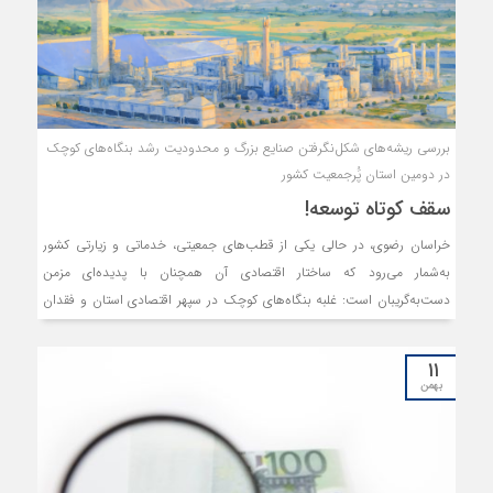
بررسی ریشه‌های شکل‌نگرفتن صنایع بزرگ و محدودیت رشد بنگاه‌های کوچک
در دومین استان پَُرجمعیت کشور
سقف کوتاه توسعه!
خراسان رضوی، در حالی یکی از قطب‌های جمعیتی، خدماتی و زیارتی کشور
به‌شمار می‌رود که ساختار اقتصادی آن همچنان با پدیده‌ای مزمن
دست‌به‌گریبان است: غلبه بنگاه‌های کوچک در سپهر اقتصادی استان و فقدان
پروژه‌های صنعتی بزرگ‌مقیاسی که توان اثرگذاری بر جریان اقتصاد و مسیر
توسعه این خطه را داشته باشند. بررسی‌ها نشان می‌دهد این وضعیت حاصل
۱۱
مجموعه‌ای از موانع نهادی، محدودیت‌های مالی و ریسک‌های سیاستی است،
بهمن
ضمن آنکه رویکرد محتاطانه سرمایه‌گذاران نیز بر پیچیدگی و دشواری فضای
اقتصادی استان افزوده است. ترکیبی که نه‌تنها شکل‌گیری صنایع مادر در استان
را با مانع روبه‌رو کرده، بلکه مسیر رشد و بلوغ بنگاه‌های کوچک را نیز دشوار
ساخته است. گفت‌وگو با فعالان اقتصادی، سیاست‌گذاران و مدیران صنعتی