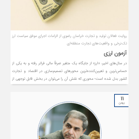
روایت فعالان تولید و تجارت خراسان رضوی از الزامات اجرای موفق سیاست ارز
تک‌نرخی و واقعیت‌های تجارت منطقه‌ای
آزمون ارزی
در سال‌های اخیر، «ارز» از جایگاه یک متغیر صرفاً مالی فراتر رفته و به یکی از
حساس‌ترین و تعیین‌کننده‌ترین محورهای تصمیم‌سازی در اقتصاد و تجارت
کشور بدل شده است؛ محوری که نقش آن را می‌توان در بخش قابل توجهی از
چالش‌ها، ناکارآمدی‌ها و نااطمینانی‌های اقتصادی مشاهده کرد. با این حال،
حرکت اخیر سیاست‌گذار به‌سوی تک‌نرخی شدن ارز را می‌توان تلاشی برای عبور
۱۱
از این وضعیت پرتنش و سر و سامان دادن به حکمرانی ارزی کشور دانست.
بهمن
تجربه سال‌های گذشته نشان داد که نوسانات و چندگانگی نرخ ارز، برای
تولیدکنندگان به عاملی فرساینده تبدیل شد و با برهم زدن محاسبات هزینه و
مخدوش‌کردن افق برنامه‌ریزی، بهای تمام‌شده محصولات را در معرض
شوک‌های پی‌درپی قرار داد. در حوزه صادرات نیز، وجود سازوکارهایی که بر