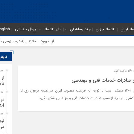
اد ایران
اقتصاد جهان
چند رسانه ای
اتاق اقتصاد
پرتال خدماتی
nglish
از ضرورت اصلاح رویه‌های بازرسی تا لزو
تایم
1 روز قبل
از 
ر صادرات خدمات فنی و مهندسی
تأم
صادرکننده نمونه ملی سال 1401 معتقد است با توجه به ظرفیت مطلوب ایران در زمینه برخورداری از
1 روز قبل
ورمان باید از مسیر صادرات خدمات فنی و مهندسی شکل بگیرد.
توق
آین
1 روز قبل
لزو
در 