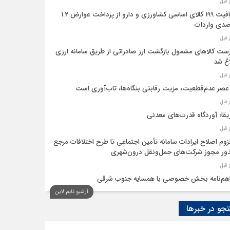
معافیت 199 کالای اساسی کشاورزی و دارو از پرداخت عوارض 1.2
دی واردات
ست کالاهای مشمول بازگشت ارز صادراتی از طریق سامانه ارزی
اغ شد
عصر عدم‌قطعیت، مزیت رقابتی بنگاه‌ها، تاب‌آوری است
یقا؛ آوردگاه قدرت‌های معدنی
لزوم اصلاح ایرادات سامانه تأمین اجتماعی تا طرح اختلافات مرجع
ر مجوز شرکت‌های حمل‌ونقل درون‌شهری
هم‌نامه بخش خصوصی با همسایه جنوب شرقی
آرشیو تایم لاین
 اقتصاد‌ها از هوش مصنوعی
و در خبرها