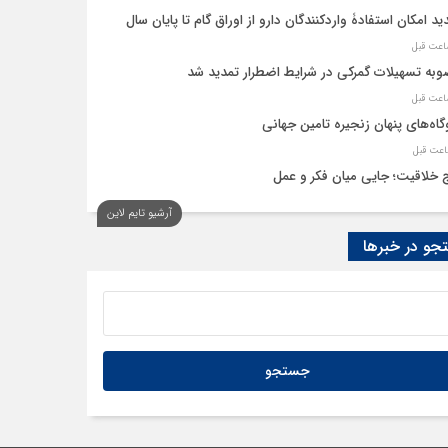
ید امکان استفادۀ واردکنندگان دارو از اوراق گام تا پایان سال
به تسهیلات گمرکی در شرایط اضطرار تمدید شد
گاه‌های پنهان زنجیره تامین جهانی
 خلاقیت؛ جایی میان فکر و عمل
آرشیو تایم لاین
نه، حلقه پیوند میدان اقتصاد و عرصه تصمیم‌گیری است
و در خبرها
م گروههای کالایی مشمول واردات با رویه جدید ارز اشخاص شدند؟