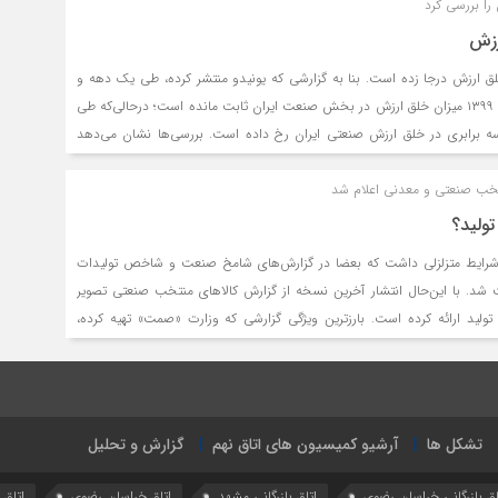
را بررسی کرد
سایر سیاست‌های دولتی رخ‌داده، توجه سیاستگذار به نحوه تنظیم اقتصاد در سال۱۴۰۲ از زاویه اثرگذاری بر
رزش
۱۰ سال در خلق ارزش درجا زده است. بنا به گزارشی که یونیدو منتشر کرده، طی یک دهه و
حدفاصل سال‌های ۱۳۸۹ تا ۱۳۹۹ میزان خلق ارزش در بخش صنعت ایران ثابت مانده است؛ درحالی‌که طی
 برابری در خلق ارزش صنعتی ایران رخ داده است. بررسی‌ها نشان می‌دهد
 صنعتی نیز عملکردی مناسب ندارد و علاوه بر این، سهم فناوری‌های نو در صنعت
تولید؟
لید در نیمسال اول۱۴۰۱ شرایط متزلزلی داشت که بعضا در گزارش‌های شامخ صنعت و شاخص تولیدات
 شد. با این‌حال انتشار آخرین نسخه از گزارش کالاهای منتخب صنعتی تصویر
تولید ارائه کرده است. بارزترین ویژگی گزارشی که وزارت «صمت» تهیه کرده،
نظیر پتروشیمی است.
تشکل ها
آرشیو کمیسیون های اتاق نهم
گزارش و تحلیل
اق بازرگانی خراسان رضوی
اتاق بازرگانی مشهد
اتاق خراسان رضوی
اتاق