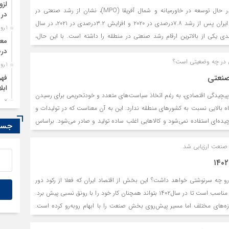
ی فناورانه در بخش صنعت کشور به کندی پیش می‌رود. سیاست‌‌‌های‌‌‌ حمایتی‌‌‌ از
لزو
بررسی صنعت ۱۷ کشور در حال توسعه در خاورمیانه و شمال آفریقا (MPO)، نشان از رشد صنعتی در
در 
 در جهت‌‌‌ توانمندسازی‌‌‌ و ایجاد قابلیت‌‌‌های‌‌‌ رقابتی‌‌‌ و فناوری‌‌‌ صنایع‌‌‌ مذکور
سه‌سال اخیر دارد. صنعت ایران پس از رشد ۷.۸درصدی در ۲۰۲۰ و افزایش ۳.۲‌درصدی در ۲۰۲۱، در سال
‌‌ کاهش‌‌‌ انگیزه رشد و نوآوری‌‌‌ در این‌‌‌ صنایع‌‌‌ شده است‌‌‌. دخالت‌‌‌ دولت‌‌‌ در
1 روز قبل
با نرخ رشد ۷.۴‌درصدی یکی از بالاترین ارقام رشد صنعتی در منطقه را داشته است. با این حال،
تقیم‌‌‌ دولت‌‌‌ و... همچنین باعث شده‌‌‌ است تا تاثیر حمایت‌‌‌های‌‌‌ دولتی‌‌‌ از صنایع‌‌‌
پیش‌بینی می‌شود این رشد برای سال‌های ۲۰۲۳ تا ۲۰۲۵ به تدریج کاهش یابد که نشان از چالش‌‌‌های
درص
 در چه وضعیتی است؟
1 روز قبل
صنعتی
فهر
ابل
 پیچیدگی اقتصادی، به ‏‏‌رغم اتخاذ سیاست‏‏‌های متعدد و خودتحریمی برای رسیدن
2 روز قبل
ه بالایی نسبت به کشورهای منطقه ندارد. این به آن معناست که در تولیدات و
در 
ده‌ای استفاده نمی‌شود و کالاهایی اغلب ساده تولید و صادر می‌شود. براساس
جستج
2 روز قبل
آمارهای منتشرشده از سوی مرکز توسعه دانشگاه هاروارد در سال ۲۰۲۱، ایران در شاخص پیچیدگی اقتصادی،
آفر
نعت ارزیابی شد
ه‏‏ ۷۳ را از میان ۱۳۳کشور جهان به خود اختصاص داده که بیانگر این است که کالای ایرانی از لحاظ
2 روز قبل
طح بالایی قرار ندارد. اما اگر بخواهیم دقیق‏‏‌تر به اوضاع کیفیت صنعت و
از 
 میزان محصولات با فناوری بالا در سبد محصولات غیرنفتی صادراتی، تصویر
صدو
 چه سرنوشتی خواهد داشت؟ این بخش از اقتصاد ایران که فعلا از رکود دور
2 روز قبل
مانده، نیازمند اتخاذ تدابیر مناسب است تا در سال۱۴۰۲ بتواند همچنان کار خود را با رونق نسبی پیش برد.
تفا
ه‌های مختلف اما مسیر پیش‌روی بخش صنعت را با ابهام روبه‌رو کرده است.
ته بیشترین تاثیر بر بخش تولید از مسیر سیاست‌هایی نظیر سیاست پولی، مالی و