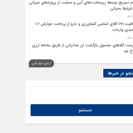
م تسریع توسعه زیرساخت‌های آبی و حمایت از پروژه‌های عمرانی
شرایط بحرانی
معافیت 199 کالای اساسی کشاورزی و دارو از پرداخت عوارض 1.2
دی واردات
ست کالاهای مشمول بازگشت ارز صادراتی از طریق سامانه ارزی
اغ شد
آرشیو تایم لاین
عصر عدم‌قطعیت، مزیت رقابتی بنگاه‌ها، تاب‌آوری است
و در خبرها
یقا؛ آوردگاه قدرت‌های معدنی
لزوم اصلاح ایرادات سامانه تأمین اجتماعی تا طرح اختلافات مرجع
ر مجوز شرکت‌های حمل‌ونقل درون‌شهری
هم‌نامه بخش خصوصی با همسایه جنوب شرقی