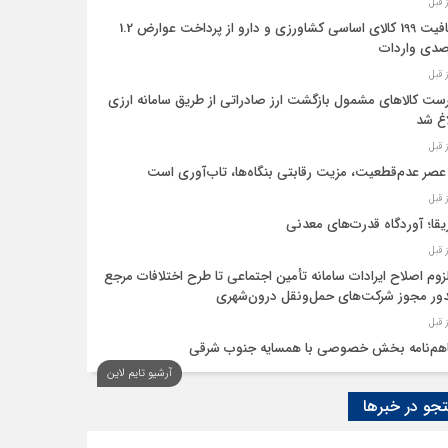
معافیت 199 کالای اساسی کشاورزی و دارو از پرداخت عوارض 1.2
دی واردات
ست کالاهای مشمول بازگشت ارز صادراتی از طریق سامانه ارزی
اغ شد
عصر عدم‌قطعیت، مزیت رقابتی بنگاه‌ها، تاب‌آوری است
یقا؛ آوردگاه قدرت‌های معدنی
لزوم اصلاح ایرادات سامانه تأمین اجتماعی تا طرح اختلافات مرجع
ر مجوز شرکت‌های حمل‌ونقل درون‌شهری
هم‌نامه بخش خصوصی با همسایه جنوب شرقی
آرشیو تایم لاین
 اقتصاد‌ها از هوش مصنوعی
و در خبرها