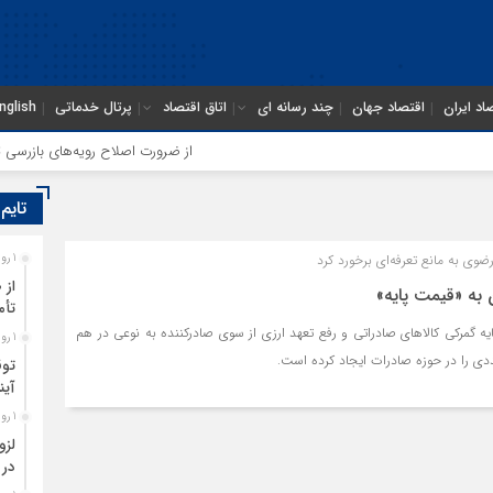
اد ایران
اقتصاد جهان
چند رسانه ای
اتاق اقتصاد
پرتال خدماتی
nglish
از ضرورت اصلاح رویه‌های بازرسی تا ل
تایم
ی به مانع تعرفه‏‌ای برخورد کرد
1 روز قبل
از 
 به «قیمت پایه»
تأم
ه گمرکی کالاهای صادراتی و رفع تعهد ارزی از سوی صادرکننده به نوعی در هم
1 روز قبل
ی را در حوزه صادرات ایجاد کرده است.
توق
آین
1 روز قبل
لزو
در 