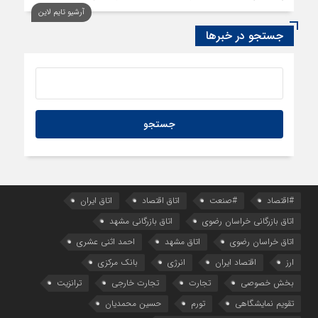
آرشیو تایم لاین
1 روز قبل
سود اقتصاد‌ها از هوش مصنوعی
جستجو در خبرها
#اقتصاد
#صنعت
اتاق اقتصاد
اتاق ایران
اتاق بازرگانی خراسان رضوی
اتاق بازرگانی مشهد
اتاق خراسان رضوی
اتاق مشهد
احمد اثنی عشری
ارز
اقتصاد ایران
انرژی
بانک مرکزی
بخش خصوصی
تجارت
تجارت خارجی
ترانزیت
تقویم نمایشگاهی
تورم
حسین محمدیان