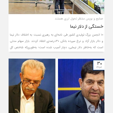
صنایع و بورس منتظر تحول ارزی هستند
خستگی از دلار نیما
۱۰ انجمن بزرگ تولیدی کشور طی نامه‌‏ای به رهبری نسبت به اختلاف دلار نیما
و دلار بازار آزاد و نرخ سپرده بانکی ۳۰درصدی انتقاد کردند. بازار سهام مدتی
است که به‌خاطر دلار نیمایی، دچار آسیب شده است؛ به‌طوری‌که شاخص کل
بورس با افت ۱.۷درصدی طی هفته گذشته به ۲میلیون و ۲۶۴هزار واحد رسید.
ضمن آنکه افت میانگین ارزش معاملات به ۳هزار و ۲۰۰میلیارد تومان، نشان از
۳۰
تداوم رکود حاکم بر بازار دارد. به نظر می‏رسد اقتصاد کشور و به تبع آن بورس
مرداد
تهران منتظر یک تحول ارزی است.