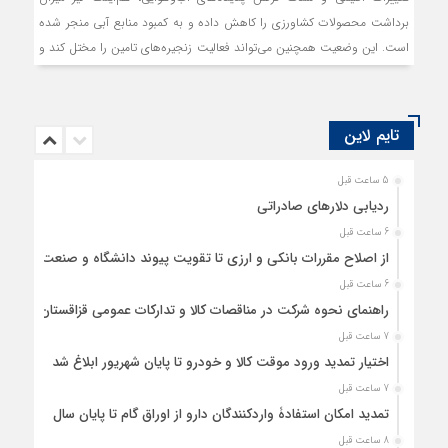
برداشت محصولات کشاورزی را کاهش داده و به کمبود منابع آبی منجر شده
است. این وضعیت همچنین می‌تواند فعالیت زنجیره‌‌‌های تامین را مختل کند و
قیمت مواد اولیه را افزایش دهد. بدون یک سیاره سالم، نمی‌توان کسب‌و‌کاری
سالم داشت. حرکت به سمت پایداری محیط‌‌‌زیست، به کسب‌و‌کارها فرصتی
می‌دهد تا به ریشه‌‌‌های تغییرات اقلیمی رسیدگی کنند و همزمان با افزایش
تایم لاین
تاب‌‌‌آوری و انعطاف‌‌‌پذیری خود، توانایی رشد رقابتی‌‌‌شان را افزایش دهند.
5 ساعت قبل
ردیابی دلارهای صادراتی
6 ساعت قبل
از اصلاح مقررات بانکی و ارزی تا تقویت پیوند دانشگاه و صنعت
6 ساعت قبل
راهنمای نحوه شرکت در مناقصات کالا و تدارکات عمومی قزاقستان
7 ساعت قبل
اختیار تمدید ورود موقت کالا و خودرو تا پایان شهریور ابلاغ شد
7 ساعت قبل
تمدید امکان استفادۀ واردکنندگان دارو از اوراق گام تا پایان سال
8 ساعت قبل