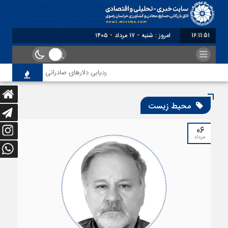
16:11:52
برابر با : Saturday - 8 August - 2026
ردیابی دلارهای صادراتی
از اصلاح مق
محیط زیست
۰۶
مرداد