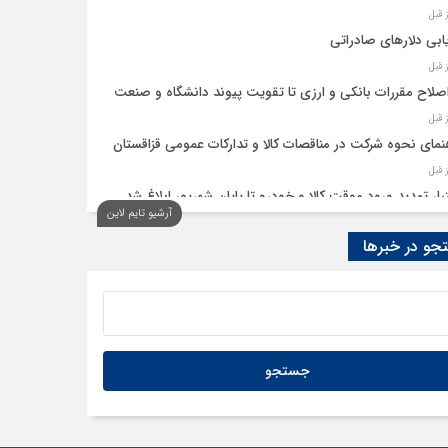
ابی دلارهای صادراتی
اصلاح مقررات بانکی و ارزی تا تقویت پیوند دانشگاه و صنعت
نمای نحوه شرکت در مناقصات کالا و تدارکات عمومی قزاقستان
یار تمدید ورود موقت کالا و خودرو تا پایان شهریور ابلاغ شد
آرشیو تایم لاین
و در خبرها
ید امکان استفادۀ واردکنندگان دارو از اوراق گام تا پایان سال
به تسهیلات گمرکی در شرایط اضطرار تمدید شد