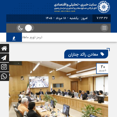
7:23:37
امروز : یکشنبه - ۱۸ مرداد - ۱۴۰۵
ترمز تورم ماهانه خراسان رضوی ک
معادن راکد چناران
۲۰
شهریور