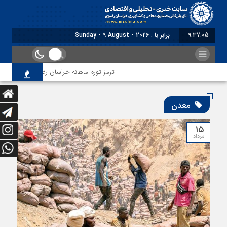
9:37:07
برابر با : Sunday - 9 August - 2026
ترمز تورم ماهانه خراسان رضوی کشیده شد؛ فشار معیشتی ا
معدن
۱۵
مرداد