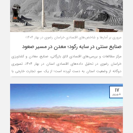
مروری بر آمارها و شاخص‌های اقتصادی خراسان رضوی در بهار ۱۴۰۴؛
صنایع سنتی در سایه رکود؛ معدن در مسیر صعود
مرکز مطالعات و بررسی‌های اقتصادی اتاق بازرگانی، صنایع، معادن و کشاورزی
خراسان رضوی در تحلیل داده‌های اقتصادی استان در بهار ۱۴۰۴، تصویری
دوگانه از وضعیت استان به دست آورده است؛ از یک سو، تجارت خارجی با
افت فصلی در صادرات و واردات و کاهش ترانزیت داخلی مواجه شد؛ اما در
مقایسه سالانه، رشد قابل‌توجهی داشته و ظرفیت‌های صادراتی استان را تقویت
۱۷
کرده است. از سوی دیگر، آمار بخش صنعت و معدن نشان‌دهنده رونق
شهریور
معدنی، به‌ویژه در تولید کنسانتره و گندله آهن، در کنار کاهش محسوس تولید
در صنایع سنتی (صنایع اولیه و با فناوری پایین)، کالاهای اساسی و برخی
صنایع مصرفی است. این تضاد بین پویایی معدن و رکود صنایع سنتی و
تجارت، نیازمند سیاست‌گذاری هدفمند برای حفظ توازن رشد اقتصادی و
توسعه پایدار استان است.