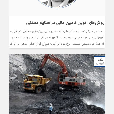
روش‌های نوین تامین مالی در صنایع معدنی
محمدجواد بنازاده ـ تحلیلگر مالی // تامین مالی پروژه‌های معدنی در شرایط
امروز ایران با موانع جدی روبه‌روست. تسهیلات بانکی با نرخ پایین نه محدود
که عملا در دسترس نیست. نرخ بهره اوراق به عنوان ابزار اصلی بدهی در اواخر
سال ۱۴۰۴ به ۴۱ درصد رسیده است. در کنار این، ریسک تاخیر چندساله در
بهره‌برداری پروژه‌ها در ایران (۲.۷برابر میانگین جهانی) و محدودیت اعتباری
۰۵
شرکت‌ها، سه مانع بزرگ پیش روی تامین مالی سنتی هستند.
فروردین