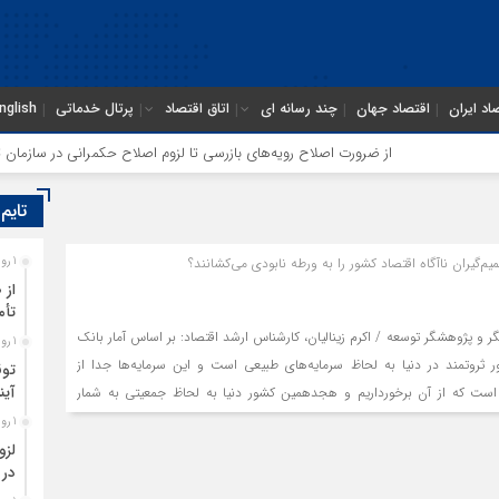
اد ایران
اقتصاد جهان
چند رسانه ای
اتاق اقتصاد
پرتال خدماتی
nglish
از ضرورت اصلاح رویه‌های بازرسی تا لزوم اصلاح حکمرانی در سازمان تأمین
تایم
م‌گیران ناآگاه اقتصاد کشور را به ورطه نابودی می‌کشانند؟
1 روز قبل
از 
تأم
سیدمحمد بحرینیان، صنعتگر و پژوهشگر توسعه / ‌اکرم زینالیان، کارشناس ارشد اقتصاد: ‌بر اساس آمار بانک
1 روز قبل
ر ثروتمند در دنیا به لحاظ سرمایه‌های طبیعی است و این سرمایه‌ها جدا از
توق
آین
است که از آن برخورداریم و هجدهمین کشور دنیا به لحاظ جمعیتی به شمار
1 روز قبل
لزو
در 