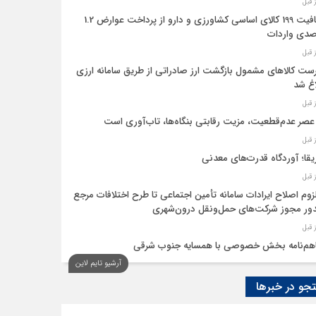
معافیت 199 کالای اساسی کشاورزی و دارو از پرداخت عوارض 1.2
دی واردات
ست کالاهای مشمول بازگشت ارز صادراتی از طریق سامانه ارزی
اغ شد
عصر عدم‌قطعیت، مزیت رقابتی بنگاه‌ها، تاب‌آوری است
یقا؛ آوردگاه قدرت‌های معدنی
لزوم اصلاح ایرادات سامانه تأمین اجتماعی تا طرح اختلافات مرجع
ر مجوز شرکت‌های حمل‌ونقل درون‌شهری
هم‌نامه بخش خصوصی با همسایه جنوب شرقی
آرشیو تایم لاین
 اقتصاد‌ها از هوش مصنوعی
و در خبرها