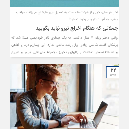
آخر هر سال، خیلی از شرکت‌ها دست به تعدیل نیروهایشان می‏‏‏‌زنند، مراقب
باشید به آنها دلداری بی‌خود ندهید!
جملاتی که هنگام اخراج نیرو نباید بگویید
وقتی دختر بزرگم ۷ سال داشت، به یک بیماری نادر خودایمنی مبتلا شد که
پزشکان گفتند شانس زیادی برای زنده ماندن ندارد. این بیماری درمان قطعی
و شناخته‏‏‏‌شده‏‏‏‌ای نداشت و بنابراین تجویز مجموعه داروهایی برای او شروع
شد تا شاید روشی برای زنده نگه داشتنش پیدا کنند. این یعنی به طور مکرر
باید از او خون می‏‏‏‌گرفتند؛ آن هم از کودکی که از سوزن وحشت داشت. زمان و
۲۲
تلاش زیادی را صرف کردیم تا وضعیت او را ثابت نگه داریم و این فرآیند را
بهمن
تکمیل کنیم. در طول روند درمان، یک بار یکی از مسوولان خون‏‏‏‌گیری گفت:
«من همیشه در حال انجام این کار هستم. واقعا اتفاق مهمی نیست.» دخترم،
با یک بلوغ فکری که در آن سن من را شگفت‏‏‏‌زده کرد، گفت: «برای من مهم
است. مهم است، چون چیزی را می‏‏‏‌گیری که درون بدن من است. ممکن است
برای تو مهم نباشد، چون برای تو اتفاقی نمی‏‏‏‌افتد.»