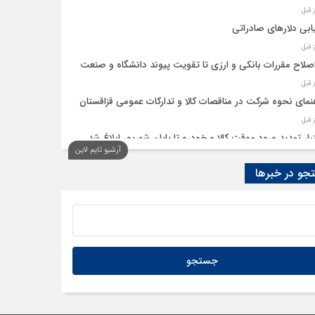
ابی دلارهای صادراتی
اصلاح مقررات بانکی و ارزی تا تقویت پیوند دانشگاه و صنعت
نمای نحوه شرکت در مناقصات کالا و تدارکات عمومی قزاقستان
یار تمدید ورود موقت کالا و خودرو تا پایان شهریور ابلاغ شد
آرشیو تایم لاین
و در خبرها
ید امکان استفادۀ واردکنندگان دارو از اوراق گام تا پایان سال
به تسهیلات گمرکی در شرایط اضطرار تمدید شد