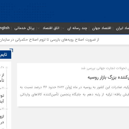
اد ایران
اقتصاد جهان
چند رسانه ای
اتاق اقتصاد
پرتال خدماتی
nglish
از ضرورت اصلاح رویه‌های بازرسی تا لزوم اصلاح حکمرانی در سازمان تأ
تایم
ش تحولات تجارت جهانی بررسی شد
20 ساعت قبل
از 
کننده بزرگ بازار روسیه
تأم
طبق گزارش مؤسسه آمار ترکیه، صادرات این کشور به روسیه در ماه ژوئن ۲۰۲۲ حدود ۴۶ درصد نسبت به
21 ساعت قبل
 یافته؛ ترکیه از رتبه دهم به جایگاه پنجمین تأمین‌کننده کالاهای وارداتی
توق
آین
21 ساعت قبل
لزو
در 