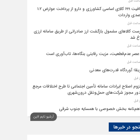
معافیت 199 کالای اساسی کشاورزی و دارو از پرداخت عوارض 1.2
دی واردات
ست کالاهای مشمول بازگشت ارز صادراتی از طریق سامانه ارزی
اغ شد
عصر عدم‌قطعیت، مزیت رقابتی بنگاه‌ها، تاب‌آوری است
یقا؛ آوردگاه قدرت‌های معدنی
لزوم اصلاح ایرادات سامانه تأمین اجتماعی تا طرح اختلافات مرجع
ر مجوز شرکت‌های حمل‌ونقل درون‌شهری
هم‌نامه بخش خصوصی با همسایه جنوب شرقی
آرشیو تایم لاین
 اقتصاد‌ها از هوش مصنوعی
و در خبرها