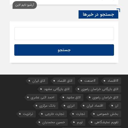
آرشیو تایم لاین
1 روز قبل
سود اقتصاد‌ها از هوش مصنوعی
جستجو در خبرها
#اقتصاد
#صنعت
اتاق اقتصاد
اتاق ایران
اتاق بازرگانی خراسان رضوی
اتاق بازرگانی مشهد
اتاق خراسان رضوی
اتاق مشهد
احمد اثنی عشری
ارز
اقتصاد ایران
انرژی
بانک مرکزی
بخش خصوصی
تجارت
تجارت خارجی
ترانزیت
تقویم نمایشگاهی
تورم
حسین محمدیان