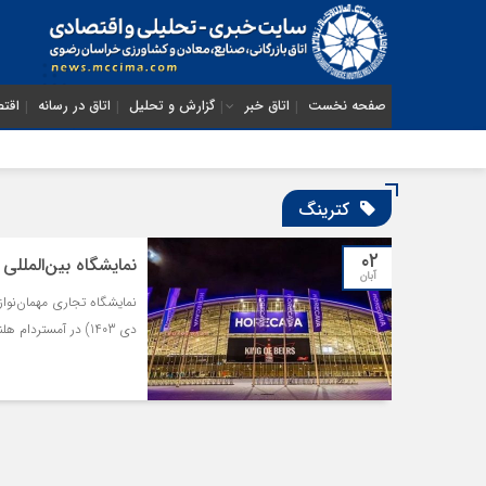
صفحه نخست
اتاق خبر
گزارش و تحلیل
اتاق در رسانه
اقتص
کترینگ
۰۲
نمایشگاه بین‌المللی کترینگ هورکاوا ۲۰۲۵
آبان
دی 1403) در آمستردام هلند برگزار خواهد شد.