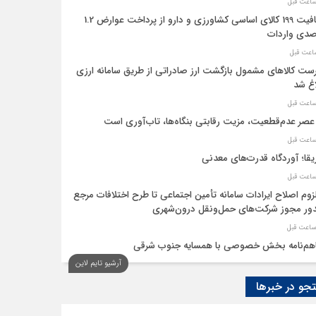
معافیت 199 کالای اساسی کشاورزی و دارو از پرداخت عوارض 1.2
دی واردات
ست کالاهای مشمول بازگشت ارز صادراتی از طریق سامانه ارزی
اغ شد
عصر عدم‌قطعیت، مزیت رقابتی بنگاه‌ها، تاب‌آوری است
یقا؛ آوردگاه قدرت‌های معدنی
لزوم اصلاح ایرادات سامانه تأمین اجتماعی تا طرح اختلافات مرجع
ر مجوز شرکت‌های حمل‌ونقل درون‌شهری
هم‌نامه بخش خصوصی با همسایه جنوب شرقی
آرشیو تایم لاین
 اقتصاد‌ها از هوش مصنوعی
و در خبرها