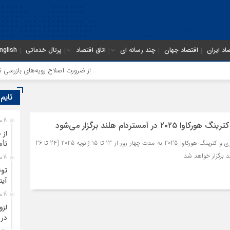
اد ایران
اقتصاد جهان
چند رسانه ای
اتاق اقتصاد
پرتال خدماتی
nglish
از ضرورت اصلاح رویه‌های بازرسی تا لزو
تایم
19 ساعت قبل
 در آمستردام هلند برگزار می‌شود
از 
نمایشگاه تجاری مهمان‌نوازی و کترینگ هورکاوا 2025 به مدت چهار روز از 13 تا 15 ژانویه 2025 (24 تا 26
تأم
19 ساعت قبل
توق
آین
19 ساعت قبل
لزو
در 