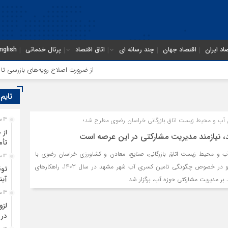
اد ایران
اقتصاد جهان
چند رسانه ای
اتاق اقتصاد
پرتال خدماتی
nglish
از ضرورت اصلاح رویه‌های بازرسی تا لزوم
تایم
آب و محیط زیست اتاق بازرگانی خراسان رضوی مطرح شد؛
13 ساعت قبل
از 
 نیازمند مدیریت مشارکتی در این عرصه است
تأم
 و محیط زیست اتاق بازرگانی، صنایع، معادن و کشاورزی خراسان رضوی با
13 ساعت قبل
دستور کار بحث و گفت‌وگو در خصوص چگونگی تامین کسری آب شهر مشهد در سال 1403، راهکارهای
توق
آین
د بر مدیریت مشارکتی حوزه آب، برگزار شد.
13 ساعت قبل
لزو
در 