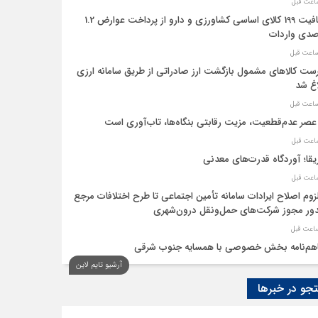
معافیت 199 کالای اساسی کشاورزی و دارو از پرداخت عوارض 1.2
دی واردات
ست کالاهای مشمول بازگشت ارز صادراتی از طریق سامانه ارزی
اغ شد
عصر عدم‌قطعیت، مزیت رقابتی بنگاه‌ها، تاب‌آوری است
یقا؛ آوردگاه قدرت‌های معدنی
لزوم اصلاح ایرادات سامانه تأمین اجتماعی تا طرح اختلافات مرجع
ر مجوز شرکت‌های حمل‌ونقل درون‌شهری
هم‌نامه بخش خصوصی با همسایه جنوب شرقی
آرشیو تایم لاین
 اقتصاد‌ها از هوش مصنوعی
و در خبرها