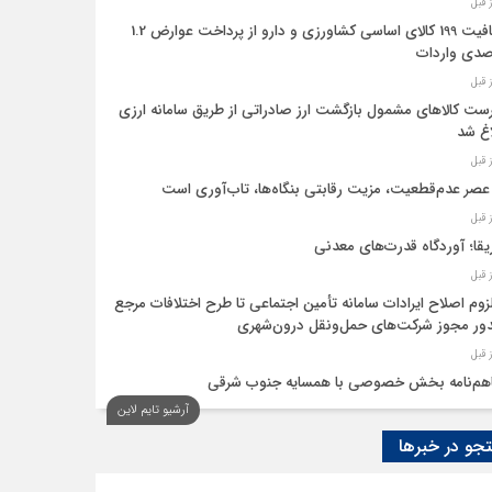
معافیت 199 کالای اساسی کشاورزی و دارو از پرداخت عوارض 1.2
دی واردات
ست کالاهای مشمول بازگشت ارز صادراتی از طریق سامانه ارزی
اغ شد
عصر عدم‌قطعیت، مزیت رقابتی بنگاه‌ها، تاب‌آوری است
یقا؛ آوردگاه قدرت‌های معدنی
لزوم اصلاح ایرادات سامانه تأمین اجتماعی تا طرح اختلافات مرجع
ر مجوز شرکت‌های حمل‌ونقل درون‌شهری
هم‌نامه بخش خصوصی با همسایه جنوب شرقی
آرشیو تایم لاین
 اقتصاد‌ها از هوش مصنوعی
و در خبرها