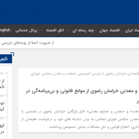
اد ایران
اقتصاد جهان
چند رسانه ای
اتاق اقتصاد
پرتال خدماتی
nglish
از ضرورت اصلاح رویه‌های بازرسی تا لز
تایم
اقتصادی خراسان رضوی با رئیس کمیسیون صنعت و معدن مجلس شورای
1 روز قبل
از 
تأم
و معدنی خراسان رضوی از موانع قانونی و بی‌برنامه‌گی در
1 روز قبل
توق
آین
ت» و «معدن و صنایع معدنی» اتاق بازرگانی خراسان رضوی در نشستی با
1 روز قبل
عدن مجلس شورای اسلامی به بیان دغدغه های خود و درخواست هایشان از
لزو
گذاری، اصلاح قوانین و حل مشکلات بخش خصوصی پرداختند.
در 