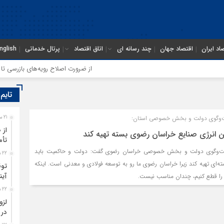
اد ایران
اقتصاد جهان
چند رسانه ای
اتاق اقتصاد
پرتال خدماتی
nglish
از ضرورت اصلاح رویه‌های بازرسی تا لزوم
تایم
ت‌وگوی دولت و بخش خصوصی استان:
21 ساعت قبل
از 
ین انرژی صنایع خراسان رضوی بسته تهیه کند
تأم
فت‌وگوی دولت و بخش خصوصی خراسان رضوی گفت: دولت و حاکمیت باید
22 ساعت قبل
ته‌ای تهیه کند زیرا خراسان رضوی ما رو به توسعه فولادی و معدنی است. اینکه
توق
آین
 را قطع کنیم، چندان مناسب نیست.
22 ساعت قبل
لزو
در 