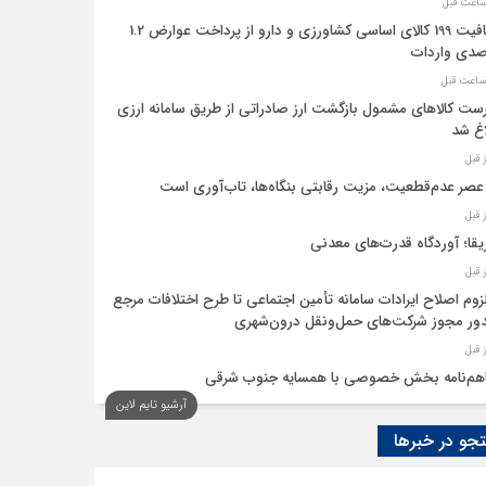
معافیت 199 کالای اساسی کشاورزی و دارو از پرداخت عوارض 1.2
دی واردات
ست کالاهای مشمول بازگشت ارز صادراتی از طریق سامانه ارزی
اغ شد
عصر عدم‌قطعیت، مزیت رقابتی بنگاه‌ها، تاب‌آوری است
یقا؛ آوردگاه قدرت‌های معدنی
لزوم اصلاح ایرادات سامانه تأمین اجتماعی تا طرح اختلافات مرجع
ر مجوز شرکت‌های حمل‌ونقل درون‌شهری
هم‌نامه بخش خصوصی با همسایه جنوب شرقی
آرشیو تایم لاین
 اقتصاد‌ها از هوش مصنوعی
و در خبرها