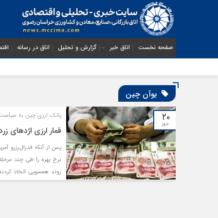
صفحه نخست
اتاق خبر
گزارش و تحلیل
اتاق در رسانه
اقتص
یوآن چین
۲۰
پاتک ارزی چین به سیاست پ
مهر
قمار ارزی اژدهای زرد
پس از آنکه فدرال‌رزرو آمر
نرخ بهره را طی چند مرحله
روند همسویی اتخاذ کردند 
تجاری آمریکا واکنش متفا