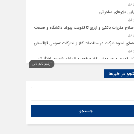
ابی دلارهای صادراتی
اصلاح مقررات بانکی و ارزی تا تقویت پیوند دانشگاه و صنعت
نمای نحوه شرکت در مناقصات کالا و تدارکات عمومی قزاقستان
یار تمدید ورود موقت کالا و خودرو تا پایان شهریور ابلاغ شد
آرشیو تایم لاین
و در خبرها
ید امکان استفادۀ واردکنندگان دارو از اوراق گام تا پایان سال
به تسهیلات گمرکی در شرایط اضطرار تمدید شد