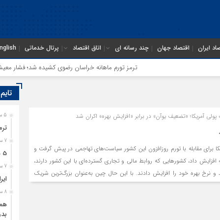
اد ایران
اقتصاد جهان
چند رسانه ای
اتاق اقتصاد
پرتال خدماتی
nglish
ترمز تورم ماهانه خراسان رضوی کشیده شد؛ فشار معیشتی اد
تایم
ولی آمریکا؛ «تضعیف یوآن» در برابر «افزایش بهره» اکران شد
5 ساعت قبل
ترم
7 ساعت قبل
یکا برای مقابله با تورم روزافزون این کشور سیاست‌های تهاجمی در پیش گرفت و
5 هزار کامیون متوقف در مرز دوغارون؛ ترانزیت ایران در آزمون بزرگ
 افزایش داد، کشورهایی که روابط مالی و تجاری گسترده‌ای با این کشور دارند،
7 ساعت قبل
و نرخ بهره خود را افزایش دادند. با این حال چین به‌عنوان بزرگ‌ترین شریک
ایر
وتی به این سیاست نشان داده است.
8 ساعت قبل
همگ
بدو