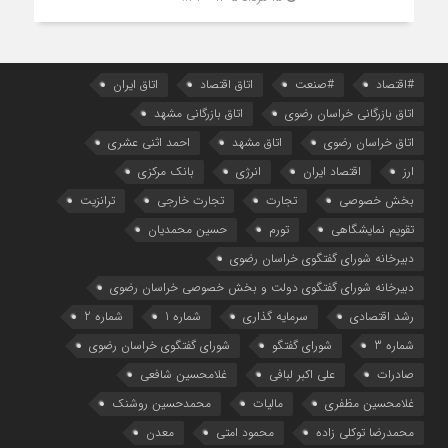
#اقتصاد
#صنعت
اتاق اقتصاد
اتاق ایران
اتاق بازرگانی خراسان رضوی
اتاق بازرگانی مشهد
اتاق خراسان رضوی
اتاق مشهد
احمد اثنی عشری
ارز
اقتصاد ایران
انرژی
بانک مرکزی
بخش خصوصی
تجارت
تجارت خارجی
ترانزیت
تقویم نمایشگاهی
تورم
حسین محمدیان
دبیرخانه شورای گفتگوی خراسان رضوی
دبیرخانه شورای گفتگوی دولت و بخش خصوصی خراسان رضوی
رشد اقتصادی
سرمایه گذاری
شماره 1
شماره 2
شماره 3
شورای گفتگو
شورای گفتگوی خراسان رضوی
صادرات
علی اکبر لبافی
غلامحسین شافعی
غلامحسین مظفری
مالیات
محمدحسین روشنک
محمدرضا توکلی زاده
محمود امتی
معدن