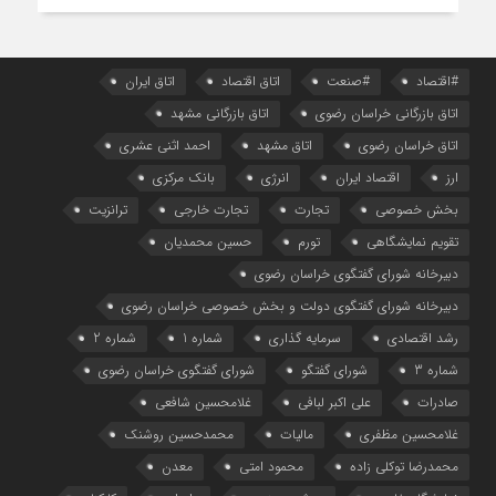
#اقتصاد
#صنعت
اتاق اقتصاد
اتاق ایران
اتاق بازرگانی خراسان رضوی
اتاق بازرگانی مشهد
اتاق خراسان رضوی
اتاق مشهد
احمد اثنی عشری
ارز
اقتصاد ایران
انرژی
بانک مرکزی
بخش خصوصی
تجارت
تجارت خارجی
ترانزیت
تقویم نمایشگاهی
تورم
حسین محمدیان
دبیرخانه شورای گفتگوی خراسان رضوی
دبیرخانه شورای گفتگوی دولت و بخش خصوصی خراسان رضوی
رشد اقتصادی
سرمایه گذاری
شماره 1
شماره 2
شماره 3
شورای گفتگو
شورای گفتگوی خراسان رضوی
صادرات
علی اکبر لبافی
غلامحسین شافعی
غلامحسین مظفری
مالیات
محمدحسین روشنک
محمدرضا توکلی زاده
محمود امتی
معدن