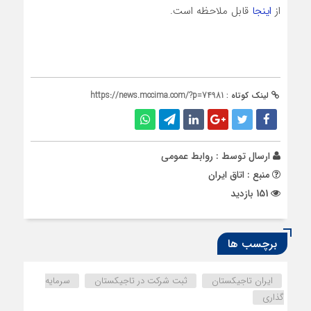
از
اینجا
قابل ملاحظه است.
لینک کوتاه :
https://news.mccima.com/?p=74981
ارسال توسط :
روابط عمومی
منبع : اتاق ایران
151 بازدید
برچسب ها
ایران تاجیکستان
ثبت شرکت در تاجیکستان
سرمایه
گذاری