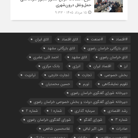
حمل‌ونقل درون‌شهری
۱۵ مرداد ۱۴۰۵ - ۹:۳۳
#اقتصاد
#صنعت
اتاق اقتصاد
اتاق ایران
اتاق بازرگانی خراسان رضوی
اتاق بازرگانی مشهد
اتاق خراسان رضوی
اتاق مشهد
احمد اثنی عشری
ارز
اقتصاد ایران
انرژی
بانک مرکزی
بخش خصوصی
تجارت
تجارت خارجی
ترانزیت
تقویم نمایشگاهی
تورم
حسین محمدیان
دبیرخانه شورای گفتگوی خراسان رضوی
دبیرخانه شورای گفتگوی دولت و بخش خصوصی خراسان رضوی
رشد اقتصادی
سرمایه گذاری
شماره 1
شماره 2
شماره 3
شورای گفتگو
شورای گفتگوی خراسان رضوی
صادرات
علی اکبر لبافی
غلامحسین شافعی
غلامحسین مظفری
مالیات
محمدحسین روشنک