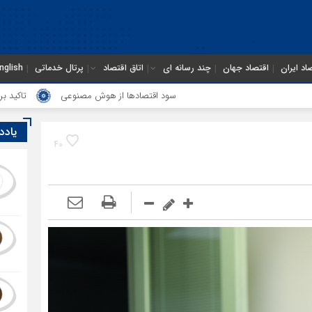
اد ایران
اقتصاد جهان
چند رسانه ای
اتاق اقتصاد
پرتال خدماتی
nglish
سود اقتصاد‌ها از هوش مصنوعی
تاکید بر تشکیل انجمن مش
یادد
40