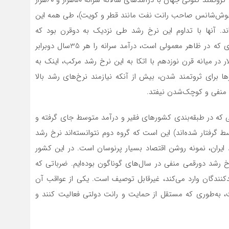
ی خوش‌‌‌شانس صاحب رانت نفت مانند قطر و کویت)، طی همه این
د ۲‌درصد در سال داشته‌‌‌اند. آنها با تداوم این نرخ رشد طی نزدیک به دوقرن بود که
توانستند به این سطح درآمدی بالا برسند. چنین نرخ رشدی که در ظاهر معمولی است، درآمد سرانه را هر 35سال دوبرابر
تیجه کشوری فقیر با درآمد سرانه 2 تا 3‌هزار دلار در میانه قرن نوزدهم با اتکا به این نرخ رشد مرکب، اینک به
ت. پس کشورها برای ثروتمند شدن، بیش از آنکه نیازمند نرخ‌های رشد بالا
منفی و کوچک‌‌‌شدن نیفتد.
ه در طبقه‌‌‌بندی کشورهای فقیر و درآمد متوسط جای گرفته‌‌‌ و
سط گرفتار شده‌اند) این است که گروه دوم نتوانسته‌اند نرخ رشد
د ایران، نمونه روشن اقتصاد بسیار پرنوسان است. در این کشور
شد دورقمی منفی در سال‌های گوناگون بوده‌‌‌ایم. ضرباتی که
ولیدکنندگان وارد می‌کند، غیر‌قابل توصیف است. یکی از عواقب آن
 به‌طوری که مستقل از حمایت و رانت دولتی فعالیت کنند و