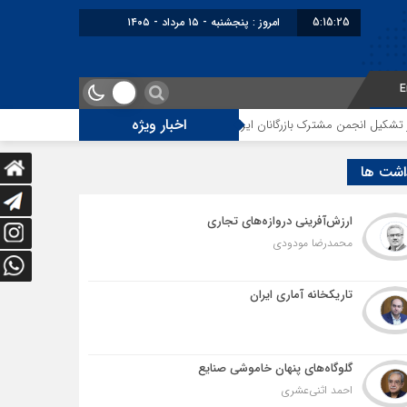
5:15:26
برابر با :
E
اخبار ویژه
ترک بازرگانان ایران و عراق در مشهد
رکورد تولید زعفران در گرو مدیریت بازار
اشت ها
ارزش‌آفرینی دروازه‌های تجاری
محمدرضا مودودی
تاریکخانه آماری ایران
گلوگاه‌های پنهان خاموشی صنایع
احمد اثنی‌عشری