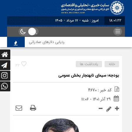
18:01:23
برابر با : Saturday - 8 August - 2026
ردیابی دلارهای صادراتی
از اصلاح مقر
خانه
یادداشت ها
32
بودجه؛ سیمای نابهنجار بخش عمومی
کد خبر : 4670
۲۹ آذر ۱۴۰۱ - ۱۱:۰۶