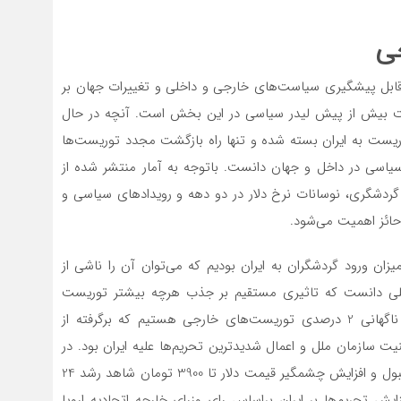
جی
د تاثیر غیرقابل پیشگیری سیاست‌های خارجی و داخلی و تغییرات جهان بر
ت بیش از پیش لیدر سیاسی در این بخش است. آنچه در حال
ریست به ایران بسته شده و تنها راه بازگشت مجدد توریست‌ها
سیاسی در داخل و جهان دانست. باتوجه به آمار منتشر شده از
 خارجی از سال 80 از سوی وزارت گردشگری، نوسانات نرخ دلار در دو دهه و رویدادهای سیاسی و
حائز اهمیت می‌شود.
ر سال 81 شاهد رشد 13 درصدی در میزان ورود گردشگران به ایران بودیم که می‌توان آن را ناشی از
مللی دانست که تاثیری مستقیم‌ بر جذب هرچه بیشتر توریست
خارجی داشته است. در مقابل در سال 86 شاهد کاهش ناگهانی 2 درصدی توریست‌های خارجی هستیم که برگرفته از
وی شورای امنیت سازمان ملل و اعمال شدیدترین تحریم‌ها علیه ایران بود. در
سال 91 به‌دلیل آغاز مذاکرات ایران و کشورهای 1+5 در استانبول و افزایش چشمگیر قیمت دلار تا 3900 تومان شاهد رشد 24
ش تحریم‌ها بر ایران براساس رای وزرای خارجه اتحادیه اروپا