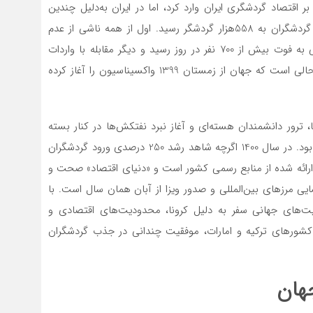
اقتصاد گردشگری ایران وارد کرد، اما در ایران به‌دلیل چندین
عامل مهم این کاهش به بیش از 93 درصد رسید و تعداد گردشگران به 558هزار گردشگر رسید. اول از همه ناشی از عدم
سیاستگذاری مناسب در جهت مقابله با کرونا بوده که حتی به فوت بیش از 700 نفر در روز رسید و دیگر مقابله با واردات
واکسن و تاکید بر ساخت واکسن ایرانی کرونا بود، این در حالی است که جهان از زمستان 1399 واکسیناسیون را آغاز کرده
ترور دانشمندان هسته‌ای و آغاز نبرد نفتکش‌ها در کنار بسته
بودن کامل مرزهای بین‌المللی مانع ورود گردشگران خارجی بود. در سال 1400 اگرچه شاهد رشد 250 درصدی ورود گردشگران
قایسه با سال 99 بودیم (آمارهای ارائه شده از منابع رسمی کشور است و «دنیای اقتصاد» صحت و
یی مرزهای بین‌المللی و صدور ویزا از آبان همان سال است. با
‌های جهانی سفر به دلیل کرونا، محدودیت‌های اقتصادی و
کشورهای ترکیه و امارات، موفقیت چندانی در جذب گردشگران
هان