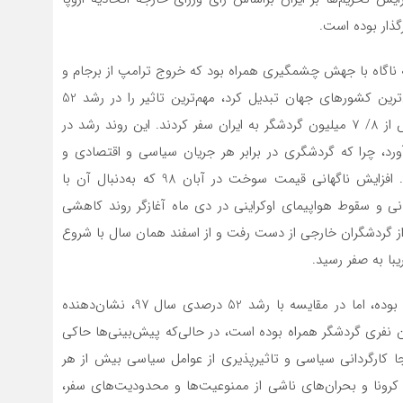
گذار بوده است.
وال تا سال 96 تقریبا ثابت باقی ماند، اما در سال 97 به ناگاه با جهش چشمگیری همراه بود که خروج ترامپ از برجام و
قدرت گرفتن دلار در برابر ریال، که ایران را به یکی از ارزان‌ترین کشور‌های جهان تبدیل کرد، مهم‌ترین تاثیر را در رشد 52
درصدی گردشگران ورودی داشت که برای نخستین بار بیش از 8/ 7 میلیون گردشگر به ایران سفر کردند. این روند رشد در
م آورد، چرا که گردشگری در برابر هر جریان سیاسی و اقتصادی و
اجتماعی‌ منعطف است و به یکباره از اوج به کف می‌رسد. افزایش ناگهانی قیمت سوخت در آبان 98 که به‌دنبال آن با
نی و سقوط هواپیمای اوکراینی در دی ماه آغازگر روند کاهشی
از گردشگران خارجی از دست رفت و از اسفند همان سال با شروع
با به صفر رسید.
اگرچه در سال 98، توریسم ایران با رشد 13 درصدی همراه بوده، اما در مقایسه با رشد 52 درصدی سال 97، نشان‌دهنده
 نفری گردشگر همراه بوده است، در حالی‌که پیش‌بینی‌ها حاکی
ود. در اینجا کارگردانی سیاسی و تاثیرپذیری از عوامل سیاسی بیش از هر
. در سال 99، اگرچه همه‌گیری کرونا و بحران‌های ناشی از ممنوعیت‌ها و محدودیت‌های سفر،